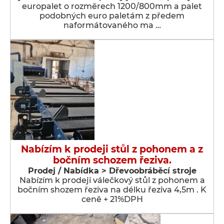
europalet o rozměrech 1200/800mm a palet
podobných euro paletám z předem
naformátovaného ma …
Nabízím k prodeji stůl z pohonem a z
bočním schozem řeziva.
Prodej / Nabídka > Dřevoobráběcí stroje
Nabízím k prodeji válečkový stůl z pohonem a
bočním shozem řeziva na délku řeziva 4,5m . K
ceně + 21%DPH