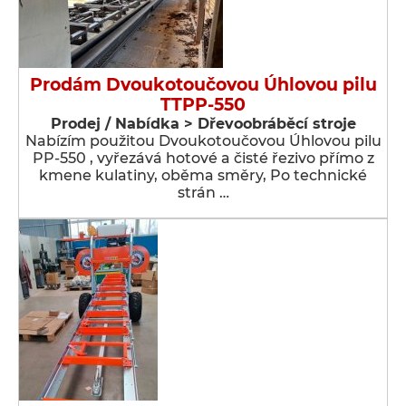
Prodám Dvoukotoučovou Úhlovou pilu
TTPP-550
Prodej / Nabídka > Dřevoobráběcí stroje
Nabízím použitou Dvoukotoučovou Úhlovou pilu
PP-550 , vyřezává hotové a čisté řezivo přímo z
kmene kulatiny, oběma směry, Po technické
strán …