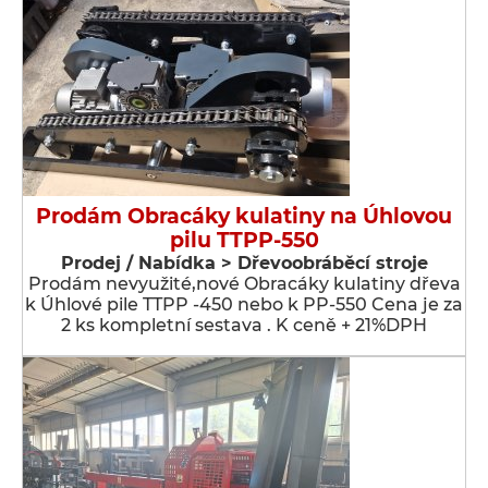
Prodám Obracáky kulatiny na Úhlovou
pilu TTPP-550
Prodej / Nabídka > Dřevoobráběcí stroje
Prodám nevyužité,nové Obracáky kulatiny dřeva
k Úhlové pile TTPP -450 nebo k PP-550 Cena je za
2 ks kompletní sestava . K ceně + 21%DPH