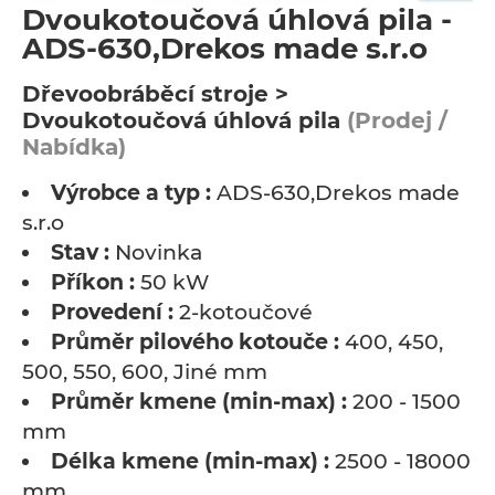
Dvoukotoučová úhlová pila -
ADS-630,Drekos made s.r.o
Dřevoobráběcí stroje >
Dvoukotoučová úhlová pila
(Prodej /
Nabídka)
Výrobce a typ :
ADS-630,Drekos made
s.r.o
Stav :
Novinka
Příkon :
50 kW
Provedení :
2-kotoučové
Průměr pilového kotouče :
400, 450,
500, 550, 600, Jiné mm
Průměr kmene (min-max) :
200 - 1500
mm
Délka kmene (min-max) :
2500 - 18000
mm