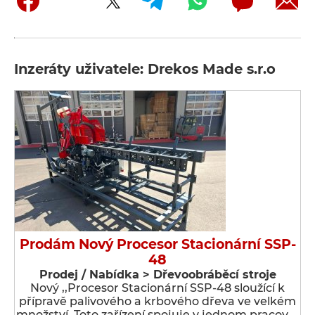
Inzeráty uživatele: Drekos Made s.r.o
Prodám Nový Procesor Stacionární SSP-
48
Prodej / Nabídka > Dřevoobráběcí stroje
Nový ,,Procesor Stacionární SSP-48 sloužící k
přípravě palivového a krbového dřeva ve velkém
množství. Toto zařízení spojuje v jednom pracov …