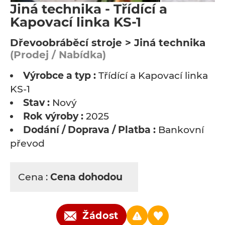
Jiná technika - Třídící a
Kapovací linka KS-1
Dřevoobráběcí stroje > Jiná technika
(Prodej / Nabídka)
Výrobce a typ :
Třídící a Kapovací linka
KS-1
Stav :
Nový
Rok výroby :
2025
Dodání / Doprava / Platba :
Bankovní
převod
Cena :
Cena dohodou
Žádost