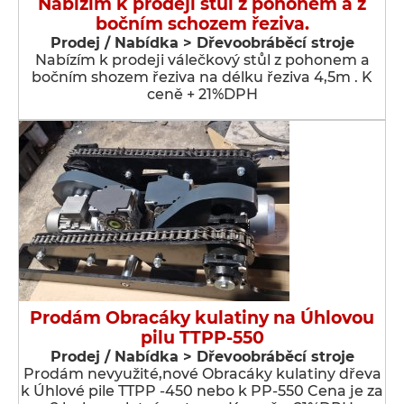
Nabízím k prodeji stůl z pohonem a z
bočním schozem řeziva.
Prodej / Nabídka > Dřevoobráběcí stroje
Nabízím k prodeji válečkový stůl z pohonem a
bočním shozem řeziva na délku řeziva 4,5m . K
ceně + 21%DPH
Prodám Obracáky kulatiny na Úhlovou
pilu TTPP-550
Prodej / Nabídka > Dřevoobráběcí stroje
Prodám nevyužité,nové Obracáky kulatiny dřeva
k Úhlové pile TTPP -450 nebo k PP-550 Cena je za