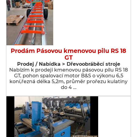
Prodám Pásovou kmenovou pilu RS 18
GT
Prodej / Nabídka > Dřevoobráběcí stroje
Nabízím k prodeji kmenovou pásovou pilu RS 18
GT, pohon spalovací motor B&S o výkonu 6,5
koní,řezná délka 5,2m, průměr prořezu kulatiny
do 4 …