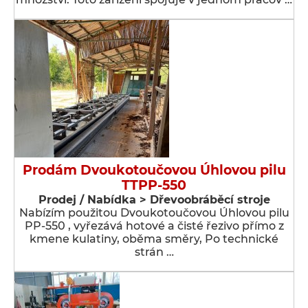
Prodám Dvoukotoučovou Úhlovou pilu
TTPP-550
Prodej / Nabídka > Dřevoobráběcí stroje
Nabízím použitou Dvoukotoučovou Úhlovou pilu
PP-550 , vyřezává hotové a čisté řezivo přímo z
kmene kulatiny, oběma směry, Po technické
strán …