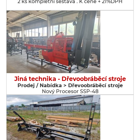
2 ks kompletní sestava . K ceně + 21%DPH
Jiná technika - Dřevoobráběcí stroje
Prodej / Nabídka > Dřevoobráběcí stroje
Nový Procesor SSP-48