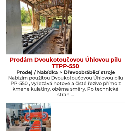
Prodám Dvoukotoučovou Úhlovou pilu
TTPP-550
Prodej / Nabídka > Dřevoobráběcí stroje
Nabízím použitou Dvoukotoučovou Úhlovou pilu
PP-550 , vyřezává hotové a čisté řezivo přímo z
kmene kulatiny, oběma směry, Po technické
strán …