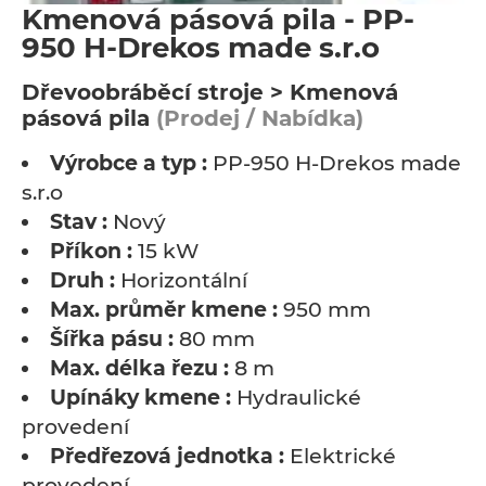
Kmenová pásová pila - PP-
950 H-Drekos made s.r.o
Dřevoobráběcí stroje > Kmenová
pásová pila
(Prodej / Nabídka)
Výrobce a typ :
PP-950 H-Drekos made
s.r.o
Stav :
Nový
Příkon :
15 kW
Druh :
Horizontální
Max. průměr kmene :
950 mm
Šířka pásu :
80 mm
Max. délka řezu :
8 m
Upínáky kmene :
Hydraulické
provedení
Předřezová jednotka :
Elektrické
provedení