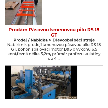
Prodám Pásovou kmenovou pilu RS 18
GT
Prodej / Nabídka > Dřevoobráběcí stroje
Nabízím k prodeji kmenovou pásovou pilu RS 18
GT, pohon spalovací motor B&S o výkonu 6,5
koní,řezná délka 5,2m, průměr prořezu kulatiny
do 4 …