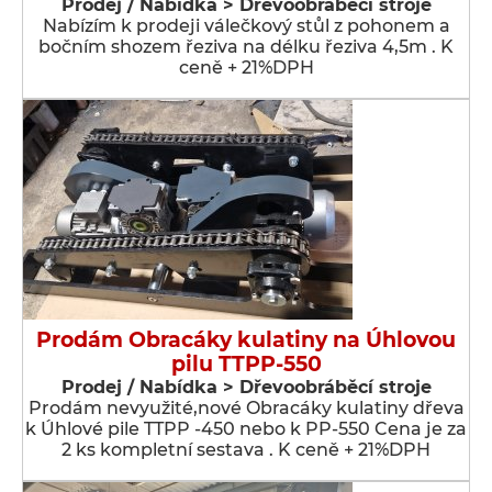
Prodej / Nabídka > Dřevoobráběcí stroje
Nabízím k prodeji válečkový stůl z pohonem a
bočním shozem řeziva na délku řeziva 4,5m . K
ceně + 21%DPH
Prodám Obracáky kulatiny na Úhlovou
pilu TTPP-550
Prodej / Nabídka > Dřevoobráběcí stroje
Prodám nevyužité,nové Obracáky kulatiny dřeva
k Úhlové pile TTPP -450 nebo k PP-550 Cena je za
2 ks kompletní sestava . K ceně + 21%DPH