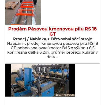
Prodám Pásovou kmenovou pilu RS 18
GT
Prodej / Nabídka > Dřevoobráběcí stroje
Nabízím k prodeji kmenovou pásovou pilu RS 18
GT, pohon spalovací motor B&S o výkonu 6,5
koní,řezná délka 5,2m, průměr prořezu kulatiny
do 4 …