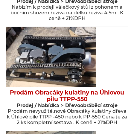
Prodej / Nabídka > Dřevoobráběcí stroje
Nabízím k prodeji válečkový stůl z pohonem a
bočním shozem řeziva na délku řeziva 4,5m . K
ceně + 21%DPH
Prodám Obracáky kulatiny na Úhlovou
pilu TTPP-550
Prodej / Nabídka > Dřevoobráběcí stroje
Prodám nevyužité,nové Obracáky kulatiny dřeva
k Úhlové pile TTPP -450 nebo k PP-550 Cena je za
2 ks kompletní sestava . K ceně + 21%DPH