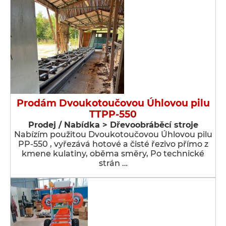
Prodám Dvoukotoučovou Úhlovou pilu
TTPP-550
Prodej / Nabídka > Dřevoobráběcí stroje
Nabízím použitou Dvoukotoučovou Úhlovou pilu
PP-550 , vyřezává hotové a čisté řezivo přímo z
kmene kulatiny, oběma směry, Po technické
strán …