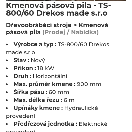
Kmenová pásová pila - TS-
800/60 Drekos made s.r.o
Dřevoobráběcí stroje > Kmenová
pásová pila
(Prodej / Nabídka)
Výrobce a typ :
TS-800/60 Drekos
made s.r.o
Stav :
Nový
Příkon :
18 kW
Druh :
Horizontální
Max. průměr kmene :
900 mm
Šířka pásu :
60 mm
Max. délka řezu :
6 m
Upínáky kmene :
Hydraulické
provedení
Předřezová jednotka :
Elektrické
provedení