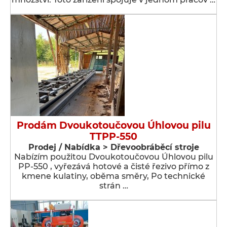
Prodám Dvoukotoučovou Úhlovou pilu
TTPP-550
Prodej / Nabídka > Dřevoobráběcí stroje
Nabízím použitou Dvoukotoučovou Úhlovou pilu
PP-550 , vyřezává hotové a čisté řezivo přímo z
kmene kulatiny, oběma směry, Po technické
strán …