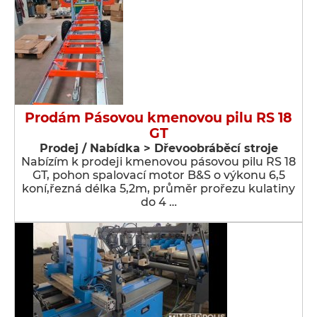
Prodám Pásovou kmenovou pilu RS 18
GT
Prodej / Nabídka > Dřevoobráběcí stroje
Nabízím k prodeji kmenovou pásovou pilu RS 18
GT, pohon spalovací motor B&S o výkonu 6,5
koní,řezná délka 5,2m, průměr prořezu kulatiny
do 4 …