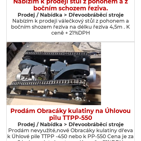
Nabízím k prodeji stůl z pohonem a z
bočním schozem řeziva.
Prodej / Nabídka > Dřevoobráběcí stroje
Nabízím k prodeji válečkový stůl z pohonem a
bočním shozem řeziva na délku řeziva 4,5m . K
ceně + 21%DPH
Prodám Obracáky kulatiny na Úhlovou
pilu TTPP-550
Prodej / Nabídka > Dřevoobráběcí stroje
Prodám nevyužité,nové Obracáky kulatiny dřeva
k Úhlové pile TTPP -450 nebo k PP-550 Cena je za