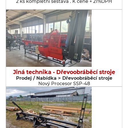
2 ks kompletní sestava . K ceně + 21%DPH
Jiná technika - Dřevoobráběcí stroje
Prodej / Nabídka > Dřevoobráběcí stroje
Nový Procesor SSP-48