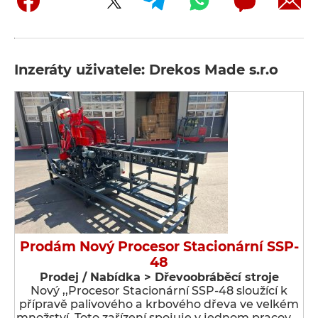
Inzeráty uživatele: Drekos Made s.r.o
Prodám Nový Procesor Stacionární SSP-
48
Prodej / Nabídka > Dřevoobráběcí stroje
Nový ,,Procesor Stacionární SSP-48 sloužící k
přípravě palivového a krbového dřeva ve velkém
množství. Toto zařízení spojuje v jednom pracov …