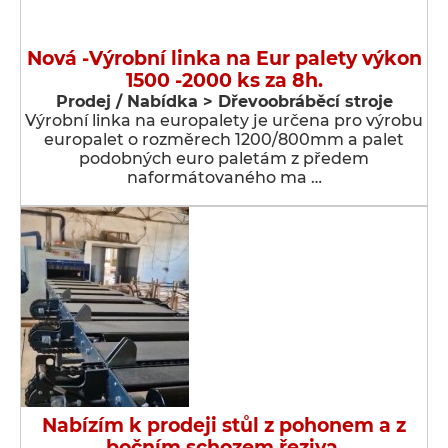
Nová -Výrobní linka na Eur palety výkon
1500 -2000 ks za 8h.
Prodej / Nabídka > Dřevoobráběcí stroje
Výrobní linka na europalety je určena pro výrobu
europalet o rozměrech 1200/800mm a palet
podobných euro paletám z předem
naformátovaného ma …
Nabízím k prodeji stůl z pohonem a z
bočním schozem řeziva.