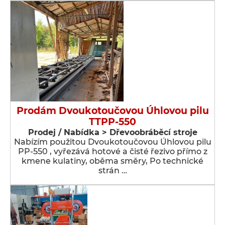
Prodám Dvoukotoučovou Úhlovou pilu
TTPP-550
Prodej / Nabídka > Dřevoobráběcí stroje
Nabízím použitou Dvoukotoučovou Úhlovou pilu
PP-550 , vyřezává hotové a čisté řezivo přímo z
kmene kulatiny, oběma směry, Po technické
strán …