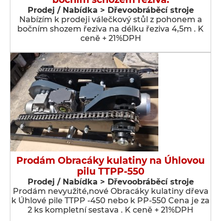
Prodej / Nabídka > Dřevoobráběcí stroje
Nabízím k prodeji válečkový stůl z pohonem a
bočním shozem řeziva na délku řeziva 4,5m . K
ceně + 21%DPH
Prodám Obracáky kulatiny na Úhlovou
pilu TTPP-550
Prodej / Nabídka > Dřevoobráběcí stroje
Prodám nevyužité,nové Obracáky kulatiny dřeva
k Úhlové pile TTPP -450 nebo k PP-550 Cena je za
2 ks kompletní sestava . K ceně + 21%DPH