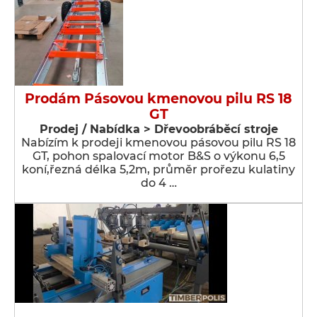
Prodám Pásovou kmenovou pilu RS 18
GT
Prodej / Nabídka > Dřevoobráběcí stroje
Nabízím k prodeji kmenovou pásovou pilu RS 18
GT, pohon spalovací motor B&S o výkonu 6,5
koní,řezná délka 5,2m, průměr prořezu kulatiny
do 4 …