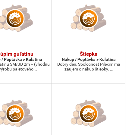
úpim guľatinu
Štiepka
 / Poptávka > Kulatina
Nákup / Poptávka > Kulatina
atinu SM/JD 2m + (vhodnú
Dobrý deň, Spoločnosť Pilexim má
výrobu paletového …
záujem o nákup štiepky. …