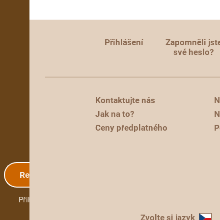
Přihlášení
Zapomněli jst
své heslo?
Kontaktujte nás
N
Jak na to?
N
Ceny předplatného
P
Registrace
Přihlášení
Zvolte si jazyk