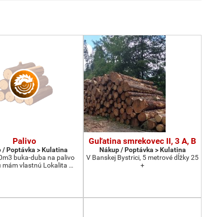
Palivo
Guľatina smrekovec II, 3 A, B
 / Poptávka > Kulatina
Nákup / Poptávka > Kulatina
0m3 buka-duba na palivo
V Banskej Bystrici, 5 metrové dĺžky 25
 mám vlastnú Lokalita …
+