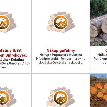
ľatiny II/3A
Nákup guľatiny
eň,Smrekovec.
Nákup / Poptávka > Kulatina
Nákup
Hľadáme stabilných partnerov na
Ponúkam 
távka > Kulatina
dodávku čerstvej smrekovej …
po
:40+,2,8m-3,2m:140-
0eur …