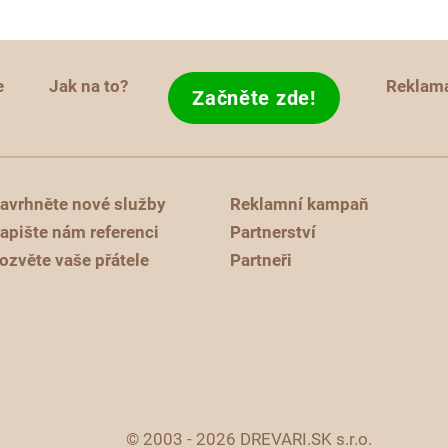
e
Jak na to?
Reklam
Začněte zde!
avrhněte nové služby
Reklamní kampaň
apište nám referenci
Partnerství
ozvěte vaše přátele
Partneři
© 2003 - 2026 DREVARI.SK s.r.o.