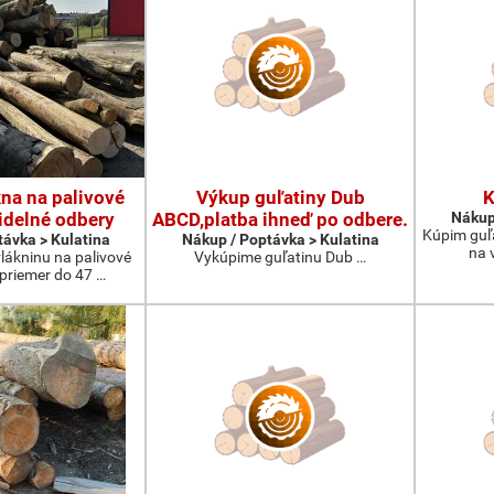
na na palivové
Výkup guľatiny Dub
K
idelné odbery
ABCD,platba ihneď po odbere.
Nákup
Kúpim guľ
távka > Kulatina
Nákup / Poptávka > Kulatina
na 
lákninu na palivové
Vykúpime guľatinu Dub …
 priemer do 47 …