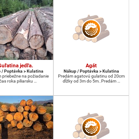
Guľatina jedľa.
Agát
 / Poptávka > Kulatina
Nákup / Poptávka > Kulatina
priebežne na požiadanie
Predám agatovú gulatinu od 20cm
čas roka piliarsku …
dĺžky od 3m do 5m..Predám …