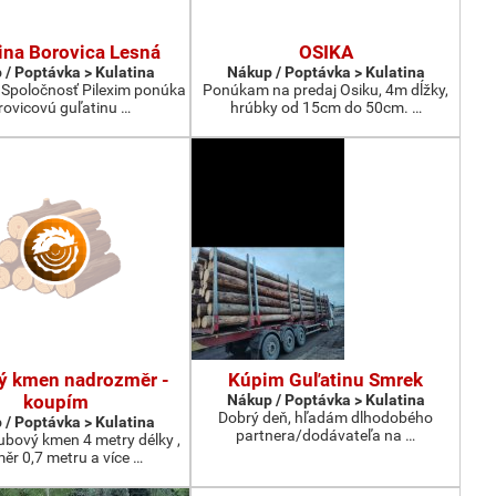
ina Borovica Lesná
OSIKA
 / Poptávka > Kulatina
Nákup / Poptávka > Kulatina
 Spoločnosť Pilexim ponúka
Ponúkam na predaj Osiku, 4m dĺžky,
rovicovú guľatinu …
hrúbky od 15cm do 50cm. …
ý kmen nadrozměr -
Kúpim Guľatinu Smrek
koupím
Nákup / Poptávka > Kulatina
Dobrý deň, hľadám dlhodobého
 / Poptávka > Kulatina
partnera/dodávateľa na …
bový kmen 4 metry délky ,
ěr 0,7 metru a více …