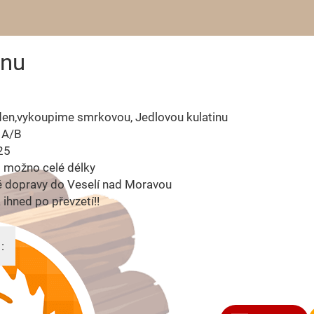
inu
den,vykoupime smrkovou, Jedlovou kulatinu
a A/B
25
 možno celé délky
ě dopravy do Veselí nad Moravou
a ihned po převzetí!!
: