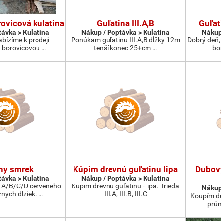
ovicová kulatina
Guľatina III.A,B
Guľat
távka > Kulatina
Nákup / Poptávka > Kulatina
Nákup
abízíme k prodeji
Ponúkam guľatinu III.A,B dĺžky 12m
Dobrý deň,
 borovicovou …
tenší konec 25+cm …
bo
ny smrek
Kúpim drevnú guľatinu lipa
Dubov
távka > Kulatina
Nákup / Poptávka > Kulatina
 A/B/C/D cerveneho
Kúpim drevnú guľatinu - lipa. Trieda
Nákup
nych dlziek. …
III.A, III.B, III.C
Koupím du
prům