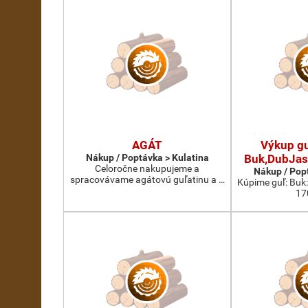
AGÁT
Výkup gu
Nákup / Poptávka > Kulatina
Buk,DubJas
Celoročne nakupujeme a
Nákup / Pop
spracovávame agátovú guľatinu a …
Kúpime guľ: Buk
17