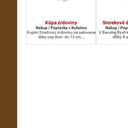
Kúpa zrdoviny
Smrekové d
Nákup / Poptávka > Kulatina
Nákup / Pop
Kupim 2metrovu zrdovinu na salovanie
V Banskej Bystr
deky cop 8cm -do 13 cm …
dĺžky 8 až