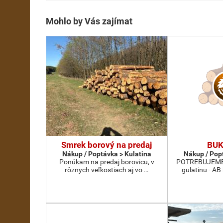
Mohlo by Vás zajímat
Smrek borový na predaj
BUK
Nákup / Poptávka > Kulatina
Nákup / Pop
Ponúkam na predaj borovicu, v
POTREBUJEME 
rôznych veľkostiach aj vo …
gulatinu - AB