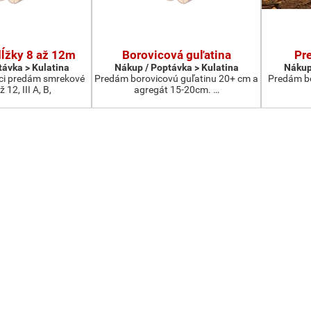
ĺžky 8 až 12m
Borovicová guľatina
Pr
távka > Kulatina
Nákup / Poptávka > Kulatina
Nákup
ici predám smrekové
Predám borovicovú guľatinu 20+ cm a
Predám bo
 12, III A, B,
agregát 15-20cm. …