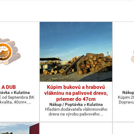
 A DUB
Kúpim bukovú a hrabovú
távka > Kulatina
vlákninu na palivové drevo,
Nákup
od Septembra BK
Kúpim 2
priemer do 47cm
 kvalita, 40cm+, …
Dopravu
Nákup / Poptávka > Kulatina
Hľadám dodávateľa vlákninového
dreva na výrobu palivového …