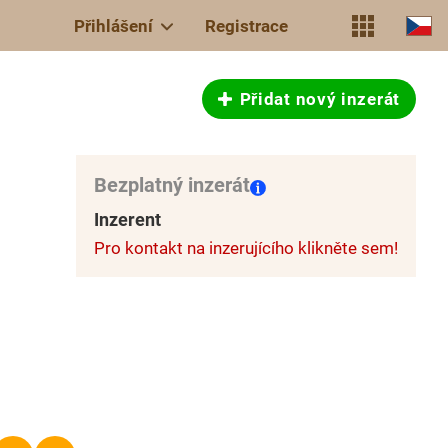
Přihlášení
Registrace
Přidat nový inzerát
Bezplatný inzerát
Inzerent
Pro kontakt na inzerujícího klikněte sem!