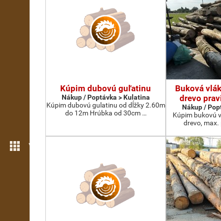
Kúpim dubovú guľatinu
Buková vlák
Nákup / Poptávka > Kulatina
drevo prav
Kúpim dubovú gulatinu od dĺžky 2.60m
Nákup / Pop
do 12m Hrúbka od 30cm …
Kúpim bukovú v
drevo, max.
Více možností