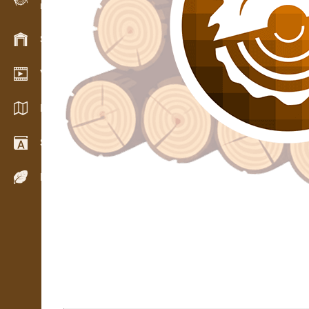
12.05.
Evidence dřeva v terénu
Skladové hospodářství
Video showroom
Katalogy / Brožury
Slovník
Dřeviny