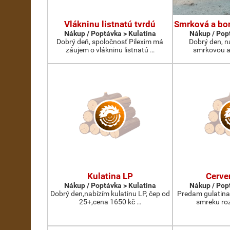
Vlákninu listnatú tvrdú
Smrková a bor
Nákup / Poptávka > Kulatina
Nákup / Pop
Dobrý deň, spoločnosť Pilexim má
Dobrý den, n
záujem o vlákninu listnatú …
smrkovou a
Kulatina LP
Cerve
Nákup / Poptávka > Kulatina
Nákup / Pop
Dobrý den,nabízím kulatinu LP, čep od
Predam gulatina
25+,cena 1650 kč …
smreku roz