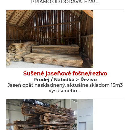
PRIAMO OD DODÁVATEĽA! …
Sušené jaseňové fošne/rezivo
Prodej / Nabídka > Řezivo
Jaseň opäť naskladnený, aktuálne skladom 15m3
vysušeného …