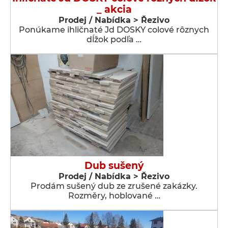
_ akcia
Prodej / Nabídka > Řezivo
Ponúkame ihličnaté Jd DOSKY colové rôznych
dĺžok podľa …
Dub sušený
Prodej / Nabídka > Řezivo
Prodám sušený dub ze zrušené zakázky.
Rozměry, hoblované …