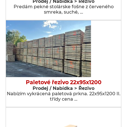
Prodej / Nabídka > Řezivo
Predám pekné stolárske fošne z červeného
smreka, suché, …
Paletové řezivo 22x95x1200
Prodej / Nabídka > Řezivo
Nabízím vykrácená paletová prkna. 22x95x1200 II.
třídy cena …