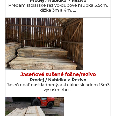
Prodej / Nabídka > Řezivo
Predám stolárske rezivo-dubové hrúbka 5,5cm,
dĺžka 3m a 4m, …
Jaseňové sušené fošne/rezivo
Prodej / Nabídka > Řezivo
Jaseň opäť naskladnený, aktuálne skladom 15m3
vysušeného …