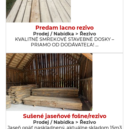
Predam lacno rezivo
Prodej / Nabídka > Řezivo
KVALITNÉ SMREKOVÉ STAVEBNÉ DOSKY –
PRIAMO OD DODÁVATEĽA! …
Sušené jaseňové fošne/rezivo
Prodej / Nabídka > Řezivo
Jaseň opäť naskladnený, aktuálne skladom 15m3