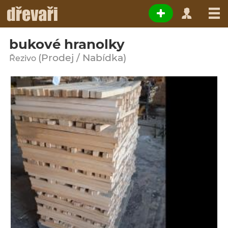
bukové hranolky
(Prodej / Nabídka)
Řezivo