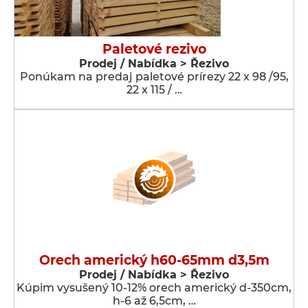
Paletové rezivo
Prodej / Nabídka > Řezivo
Ponúkam na predaj paletové prírezy 22 x 98 /95,
22 x 115 / …
Orech americký h60-65mm d3,5m
Prodej / Nabídka > Řezivo
Kúpim vysušený 10-12% orech americký d-350cm,
h-6 až 6,5cm, …