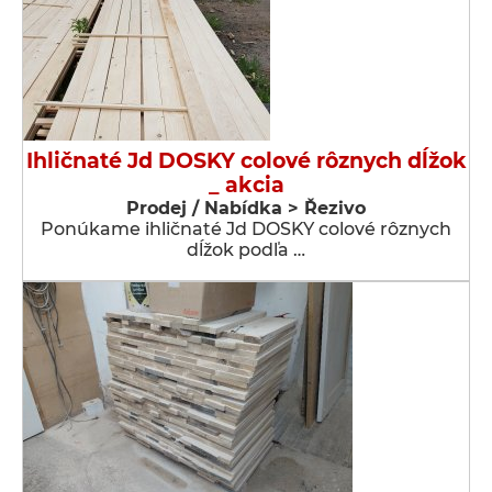
Ihličnaté Jd DOSKY colové rôznych dĺžok
_ akcia
Prodej / Nabídka > Řezivo
Ponúkame ihličnaté Jd DOSKY colové rôznych
dĺžok podľa …