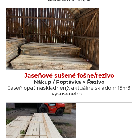
Jaseňové sušené fošne/rezivo
Nákup / Poptávka > Řezivo
Jaseň opäť naskladnený, aktuálne skladom 15m3
vysušeného …