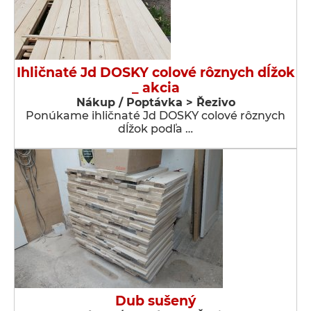
Ihličnaté Jd DOSKY colové rôznych dĺžok
_ akcia
Nákup / Poptávka > Řezivo
Ponúkame ihličnaté Jd DOSKY colové rôznych
dĺžok podľa …
Dub sušený