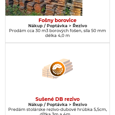
Fošny borovice
Nákup / Poptávka > Řezivo
Prodám cca 30 m3 borových fošen, síla 50 mm
délka 4,0 m
Sušené DB rezivo
Nákup / Poptávka > Řezivo
Predám stolárske rezivo-dubové hrúbka 5,5cm,
dĺžka 3m a 4m, …