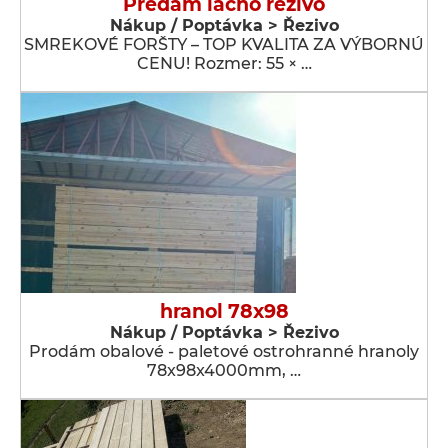
Predám lacno rezivo
Nákup / Poptávka > Řezivo
SMREKOVÉ FORŠTY – TOP KVALITA ZA VÝBORNÚ
CENU! Rozmer: 55 × …
hranol 78x98
Nákup / Poptávka > Řezivo
Prodám obalové - paletové ostrohranné hranoly
78x98x4000mm, …