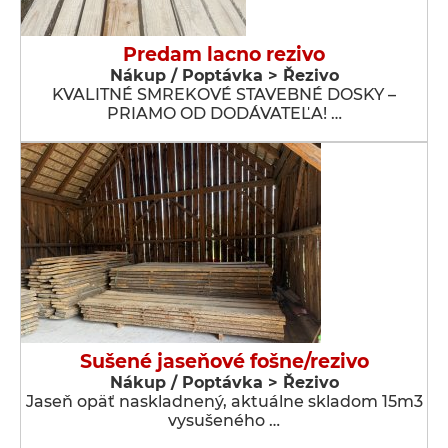
Predam lacno rezivo
Nákup / Poptávka > Řezivo
KVALITNÉ SMREKOVÉ STAVEBNÉ DOSKY –
PRIAMO OD DODÁVATEĽA! …
Sušené jaseňové fošne/rezivo
Nákup / Poptávka > Řezivo
Jaseň opäť naskladnený, aktuálne skladom 15m3
vysušeného …