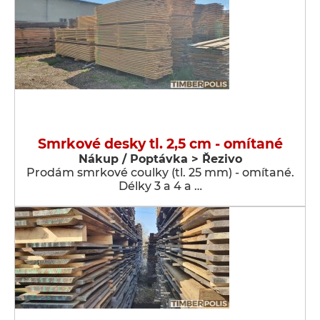
Smrkové desky tl. 2,5 cm - omítané
Nákup / Poptávka > Řezivo
Prodám smrkové coulky (tl. 25 mm) - omítané.
Délky 3 a 4 a …