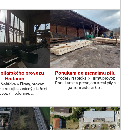
 pilařského provozu
Ponukam do prenajmu pilu
Hodonín
Prodej / Nabídka > Firmy, provoz
Ponukam na prenajom areal pily s
 Nabídka > Firmy, provoz
gatrom esterer 65 …
 prodeji zavedený pilařský
ovoz v Hodoníně. …