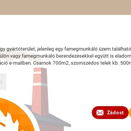
gy gyártóterület, jelenleg egy famegmunkáló üzem található
külön vagy famegmunkáló berendezésekkel együtt is eladom
áció e-mailben. Csarnok 700m2, szomszédos telek kb. 500
:
2026
Žádost