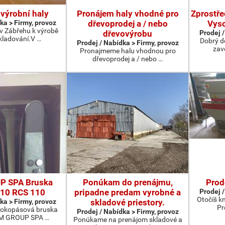
výrobní haly
Pronájem haly vhodné pro
Zprostře
ka > Firmy, provoz
dřevoprodej a / nebo
Vyso
v Zábřehu k výrobě
dřevovýrobu
Prodej /
kladování.V …
Dobrý d
Prodej / Nabídka > Firmy, provoz
zav
Pronajmeme halu vhodnou pro
dřevoprodej a / nebo …
P SPA Bruska
Ponúkam do prenájmu,
Prod
10 RCS 110
pripadne predam vyrobné a
Prodej /
Otočíš k
ka > Firmy, provoz
skladové priestory.
Pr
širokopásová bruska
Prodej / Nabídka > Firmy, provoz
CM GROUP SPA …
Ponúkame na prenájom skladové a