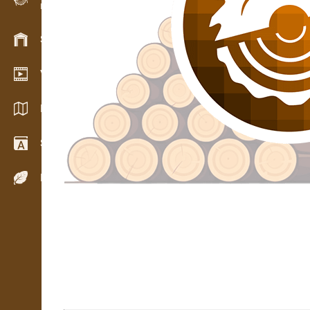
Evidence dřeva v terénu
Skladové hospodářství
Video showroom
Katalogy / Brožury
Slovník
Dřeviny