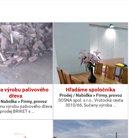
na výrobu palivového
Hľadáme spoločníka
dřeva
Prodej / Nabídka > Firmy, provoz
SOSNA spol. s r.o., Vrútocká cesta
 Nabídka > Firmy, provoz
3010/66, Sučany výroba …
mu výrobu palivového dřeva
 prodej BRIKET s …