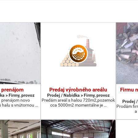
a prenájom
Predaj výrobného areálu
Firmu 
ka > Firmy, provoz
Prodej / Nabídka > Firmy, provoz
 prenájom novo
Predám areál s halou 720m2,pozemok
Prodej /
 halu s vnútornou …
cca 5000m2 momentálne je …
Prodám fir
a