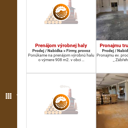
Prenájom výrobnej haly
Pronajmu tru
Prodej / Nabídka > Firmy, provoz
Prodej / Nabíd
Ponúkame na prenájom výrobnú halu
Pronajmu ev. pro
o výmere 908 m2. v obci …
_ Zábře
Více možností