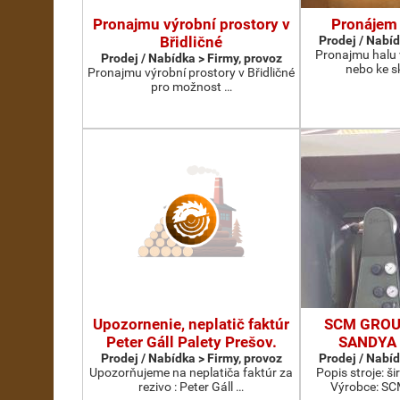
Pronajmu výrobní prostory v
Pronájem 
Břidličné
Prodej / Nabíd
Pronajmu halu 
Prodej / Nabídka > Firmy, provoz
nebo ke s
Pronajmu výrobní prostory v Břidličné
pro možnost …
Upozornenie, neplatič faktúr
SCM GROU
Peter Gáll Palety Prešov.
SANDYA 
Prodej / Nabídka > Firmy, provoz
Prodej / Nabíd
Upozorňujeme na neplatiča faktúr za
Popis stroje: 
rezivo : Peter Gáll …
Výrobce: S