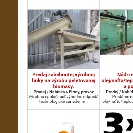
Predaj zabehnutej výrobnej
Nádrže
linky na výrobu peletovanej
olej/nafta/te
biomasy.
a p
Prodej / Nabídka > Firmy, provoz
Prodej / Nabíd
Výrobná spoločnosť výhodne odpredá
Prodáme ná
technologické zariadenie …
olej/naftu/teplo