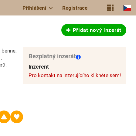
Přihlášení
Registrace
Přidat nový inzerát
 benne,
Bezplatný inzerát
.
m2.
Inzerent
Pro kontakt na inzerujícího klikněte sem!