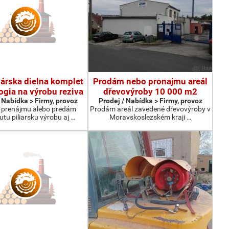
lárska dielna komplet
Prodám nebo pronajmu areál
ogia na výrobu reziva
dřevovýroby 10 000 m2
 Nabídka > Firmy, provoz
Prodej / Nabídka > Firmy, provoz
 prenájmu alebo predám
Prodám areál zavedené dřevovýroby v
tu piliarsku výrobu aj …
Moravskoslezském kraji …