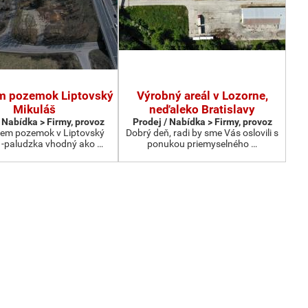
m pozemok Liptovský
Výrobný areál v Lozorne,
Mikuláš
neďaleko Bratislavy
 Nabídka > Firmy, provoz
Prodej / Nabídka > Firmy, provoz
em pozemok v Liptovský
Dobrý deň, radi by sme Vás oslovili s
 -paludzka vhodný ako …
ponukou priemyselného …