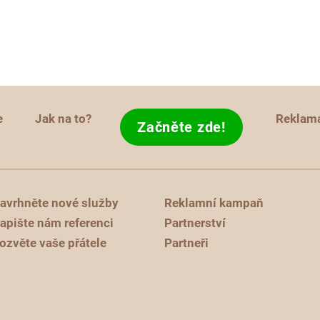
e
Jak na to?
Reklam
Začněte zde!
avrhněte nové služby
Reklamní kampaň
apište nám referenci
Partnerství
ozvěte vaše přátele
Partneři