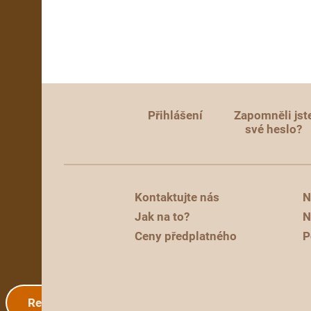
Přihlášení
Zapomněli jst
své heslo?
Kontaktujte nás
N
Jak na to?
N
Ceny předplatného
P
Registrace