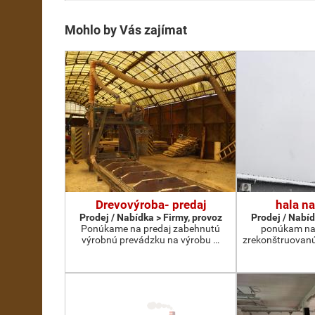
Mohlo by Vás zajímat
Drevovýroba- predaj
hala n
Prodej / Nabídka > Firmy, provoz
Prodej / Nabíd
Ponúkame na predaj zabehnutú
ponúkam na
výrobnú prevádzku na výrobu …
zrekonštruovanú