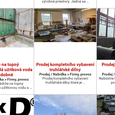
výrobné priestory. Jedná sa …
 na topný
Prodej kompletního vybavení
Prodej
plá užitková voda
truhlářské dílny
odobně
Prodej / Nabídka > Firmy, provoz
Prodej /
Prodej kompletního vybavení
Nabízíme k
ka > Firmy, provoz
truhlářské dílny které je …
pr
drže na topný
u užitkovou vodu a …