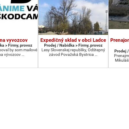
 na vyvozcov
Expedičný sklad v obci Ladce
Prenajo
ka > Firmy, provoz
Prodej / Nabídka > Firmy, provoz
boval by som mailové
Lesy Slovenskej republiky, Odštepný
Prodej /
na vývozcov …
závod Považská Bystrica …
Prenajm
Mikuláš