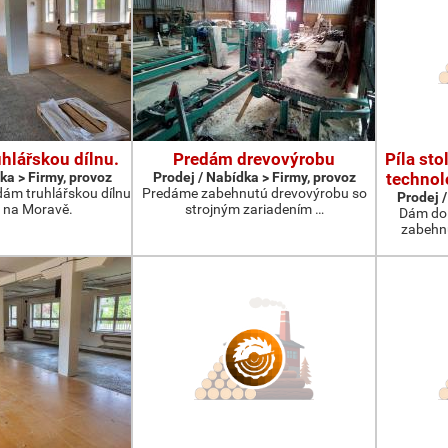
hlářskou dílnu.
Predám drevovýrobu
Píla sto
ka > Firmy, provoz
Prodej / Nabídka > Firmy, provoz
technol
dám truhlářskou dílnu
Predáme zabehnutú drevovýrobu so
Prodej /
h na Moravě.
strojným zariadením …
Dám do
zabehnu