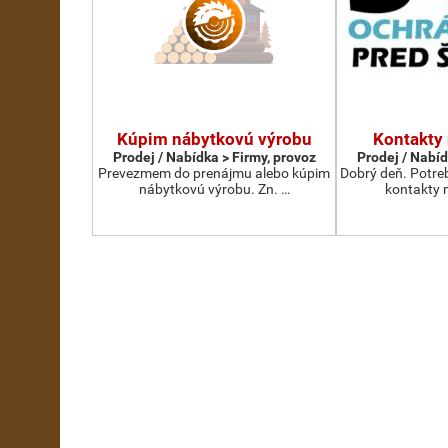
Kúpim nábytkovú výrobu
Kontakty
Prodej / Nabídka > Firmy, provoz
Prodej / Nabíd
Prevezmem do prenájmu alebo kúpim
Dobrý deň. Potre
nábytkovú výrobu. Zn. …
kontakty 