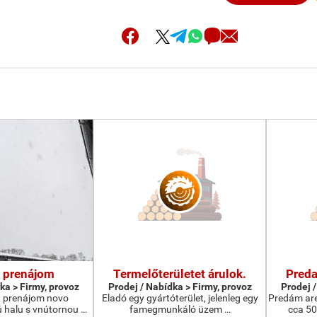
a prenájom
Termelőterületet árulok.
Preda
ka > Firmy, provoz
Prodej / Nabídka > Firmy, provoz
Prodej /
 prenájom novo
Eladó egy gyártóterület, jelenleg egy
Predám ar
 halu s vnútornou …
famegmunkáló üzem …
cca 5