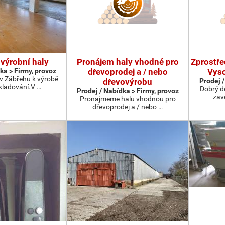
výrobní haly
Pronájem haly vhodné pro
Zprostře
ka > Firmy, provoz
dřevoprodej a / nebo
Vyso
v Zábřehu k výrobě
dřevovýrobu
Prodej /
kladování.V …
Dobrý d
Prodej / Nabídka > Firmy, provoz
zav
Pronajmeme halu vhodnou pro
dřevoprodej a / nebo …