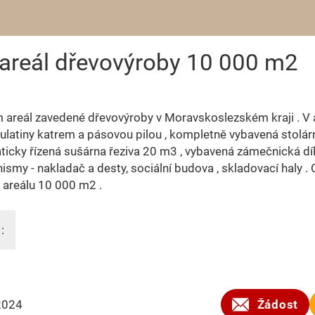
areál dřevovýroby 10 000 m2
areál zavedené dřevovýroby v Moravskoslezském kraji . V 
ulatiny katrem a pásovou pilou , kompletně vybavená stolárn
icky řízená sušárna řeziva 20 m3 , vybavená zámečnická díl
smy - nakladač a desty, sociální budova , skladovací haly .
 areálu 10 000 m2 .
:
2024
Žádost