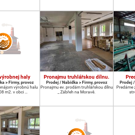
výrobnej haly
Pronajmu truhlářskou dílnu.
Pre
ka > Firmy, provoz
Prodej / Nabídka > Firmy, provoz
Prodej /
nájom výrobnú halu
Pronajmu ev. prodám truhlářskou dílnu
Predáme 
08 m2. v obci …
_ Zábřeh na Moravě.
st