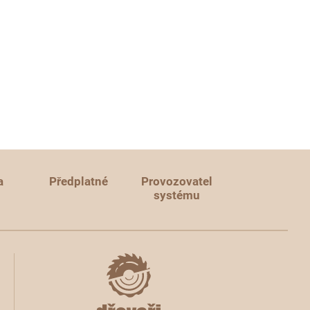
a
Předplatné
Provozovatel
systému