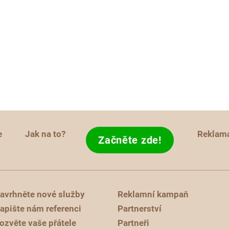
e
Jak na to?
Reklam
Začněte zde!
avrhněte nové služby
Reklamní kampaň
apište nám referenci
Partnerství
ozvěte vaše přátele
Partneři