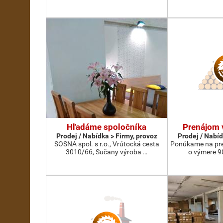
Hľadáme spoločníka
Prenájom 
Prodej / Nabídka > Firmy, provoz
Prodej / Nabíd
SOSNA spol. s r.o., Vrútocká cesta
Ponúkame na pre
3010/66, Sučany výroba …
o výmere 9