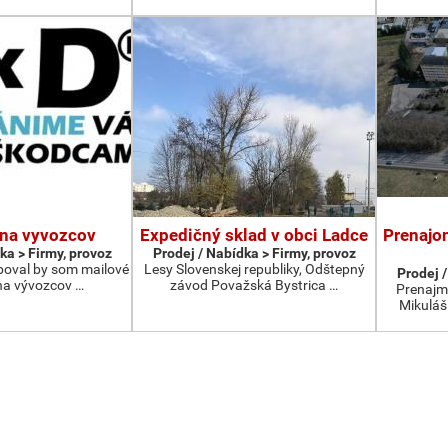
 na vyvozcov
Expedičný sklad v obci Ladce
Prenajo
ka > Firmy, provoz
Prodej / Nabídka > Firmy, provoz
boval by som mailové
Lesy Slovenskej republiky, Odštepný
Prodej /
na vývozcov …
závod Považská Bystrica …
Prenajm
Mikuláš