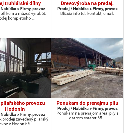
ej truhlářské dílny
Drevovýroba na predaj.
 Nabídka > Firmy, provoz
Prodej / Nabídka > Firmy, provoz
noflíkem a můžeš vyrábět.
Bližšie info tel. kontakt, email.
odej kompletního …
 pilařského provozu
Ponukam do prenajmu pilu
Hodonín
Prodej / Nabídka > Firmy, provoz
Ponukam na prenajom areal pily s
 Nabídka > Firmy, provoz
gatrom esterer 65 …
 prodeji zavedený pilařský
ovoz v Hodoníně. …