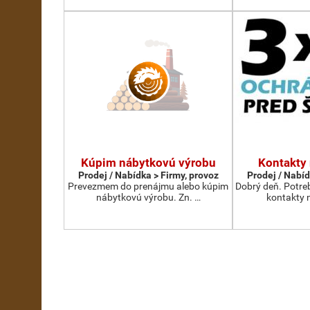
Kúpim nábytkovú výrobu
Kontakty
Prodej / Nabídka > Firmy, provoz
Prodej / Nabíd
Prevezmem do prenájmu alebo kúpim
Dobrý deň. Potre
nábytkovú výrobu. Zn. …
kontakty 