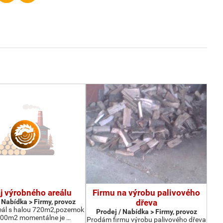
j výrobného areálu
Firmu na výrobu palivového
 Nabídka > Firmy, provoz
dřeva
eál s halou 720m2,pozemok
Prodej / Nabídka > Firmy, provoz
000m2 momentálne je …
Prodám firmu výrobu palivového dřeva