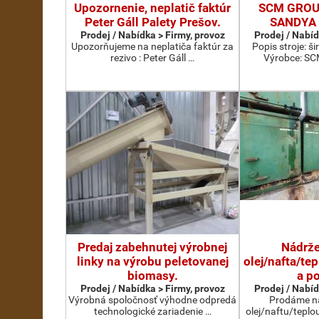
Upozornenie, neplatič faktúr
SCM GROU
Peter Gáll Palety Prešov.
SANDYA 
Prodej / Nabídka > Firmy, provoz
Prodej / Nabíd
Upozorňujeme na neplatiča faktúr za
Popis stroje: 
rezivo : Peter Gáll …
Výrobce: S
Predaj zabehnutej výrobnej
Nádrže
linky na výrobu peletovanej
olej/nafta/te
biomasy.
a p
Prodej / Nabídka > Firmy, provoz
Prodej / Nabíd
Výrobná spoločnosť výhodne odpredá
Prodáme ná
technologické zariadenie …
olej/naftu/teplo