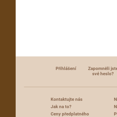
Přihlášení
Zapomněli jst
své heslo?
Kontaktujte nás
N
Jak na to?
N
Ceny předplatného
P