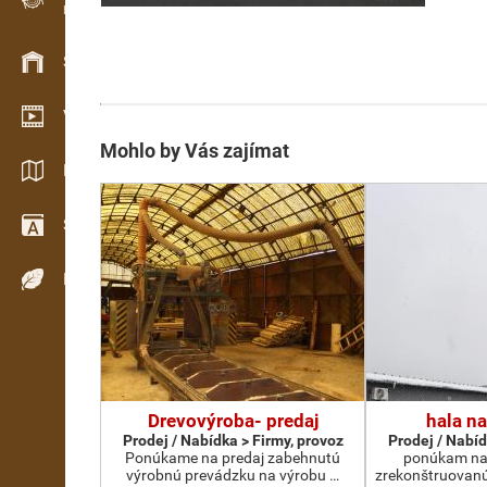
Evidence dřeva v terénu
Skladové hospodářství
Video showroom
Mohlo by Vás zajímat
Katalogy / Brožury
Slovník
Dřeviny
Drevovýroba- predaj
hala n
Prodej / Nabídka > Firmy, provoz
Prodej / Nabíd
Ponúkame na predaj zabehnutú
ponúkam na
výrobnú prevádzku na výrobu …
zrekonštruovanú