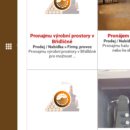
Pronajmu výrobní prostory v
Pronájem 
Břidličné
Prodej / Nabíd
Pronajmu halu 
Více možností
Prodej / Nabídka > Firmy, provoz
nebo ke s
Pronajmu výrobní prostory v Břidličné
pro možnost …