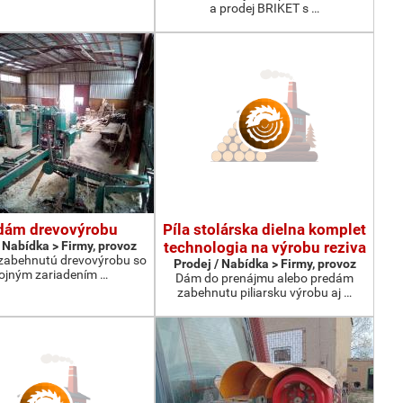
a prodej BRIKET s …
dám drevovýrobu
Píla stolárska dielna komplet
 Nabídka > Firmy, provoz
technologia na výrobu reziva
zabehnutú drevovýrobu so
Prodej / Nabídka > Firmy, provoz
rojným zariadením …
Dám do prenájmu alebo predám
zabehnutu piliarsku výrobu aj …