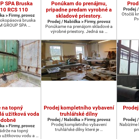
P SPA Bruska
Ponúkam do prenájmu,
Prod
10 RCS 110
pripadne predam vyrobné a
Prodej /
Otočíš k
ka > Firmy, provoz
skladové priestory.
Pr
širokopásová bruska
Prodej / Nabídka > Firmy, provoz
CM GROUP SPA …
Ponúkame na prenájom skladové a
výrobné priestory. Jedná sa …
 na topný
Prodej kompletního vybavení
Prodej
plá užitková voda
truhlářské dílny
odobně
Prodej / Nabídka > Firmy, provoz
Prodej /
Prodej kompletního vybavení
Nabízíme k
ka > Firmy, provoz
truhlářské dílny které je …
pr
drže na topný
u užitkovou vodu a …