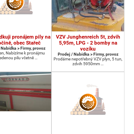
dkuji pronájem pily na
VZV Junghenreich 5t, zdvih
čině, obec Stařeč
5,95m, LPG - 2 bomby na
 Nabídka > Firmy, provoz
vozíku
en, Nabízíme k pronájmu
Prodej / Nabídka > Firmy, provoz
edenou pilu včetně …
Prodáme nepotřebný VZV plyn, 5 tun,
zdvih 5950mm …