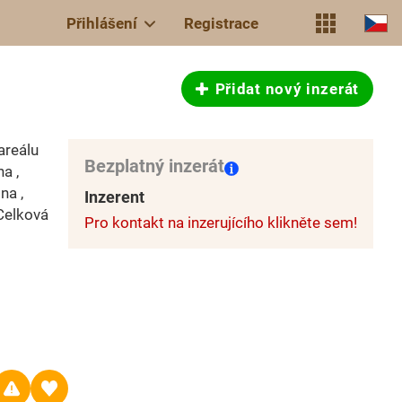
Přihlášení
Registrace
Přidat nový inzerát
areálu
Bezplatný inzerát
a ,
na ,
Inzerent
 Celková
Pro kontakt na inzerujícího klikněte sem!