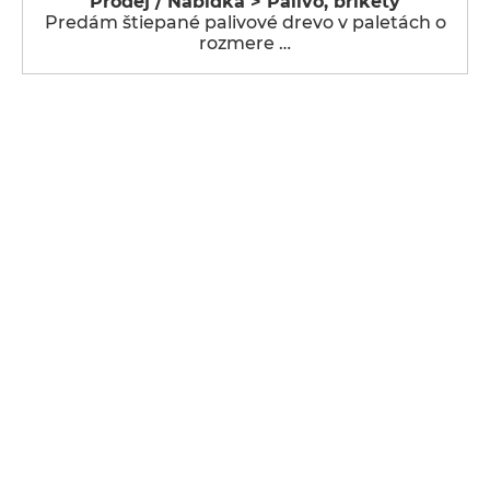
Prodej / Nabídka > Palivo, brikety
Predám štiepané palivové drevo v paletách o
rozmere …