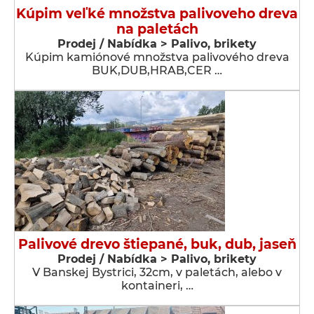
Kúpim veľké množstva palivoveho dreva
na paletách
Prodej / Nabídka > Palivo, brikety
Kúpim kamiónové množstva palivového dreva
BUK,DUB,HRAB,CER …
Palivové drevo štiepané, buk, dub, jaseň
Prodej / Nabídka > Palivo, brikety
V Banskej Bystrici, 32cm, v paletách, alebo v
kontaineri, …