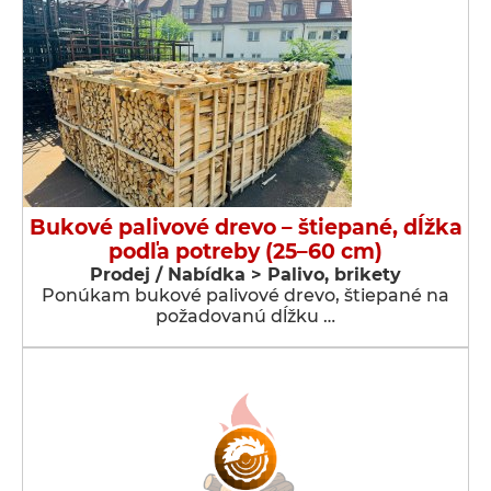
Bukové palivové drevo – štiepané, dĺžka
podľa potreby (25–60 cm)
Prodej / Nabídka > Palivo, brikety
Ponúkam bukové palivové drevo, štiepané na
požadovanú dĺžku …