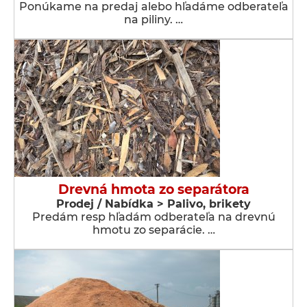
Ponúkame na predaj alebo hľadáme odberateľa
na piliny. …
Drevná hmota zo separátora
Prodej / Nabídka > Palivo, brikety
Predám resp hľadám odberateľa na drevnú
hmotu zo separácie. …