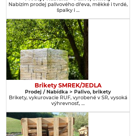
Nabízím prodej palivového dřeva, měkké i tvrdé,
špalky i …
Brikety SMREK/JEDLA
Prodej / Nabídka > Palivo, brikety
Brikety, vykurovacie RUF, vyrobené v SR, vysoká
výhrevnosť, …