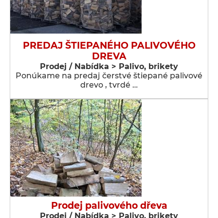
PREDAJ ŠTIEPANÉHO PALIVOVÉHO
DREVA
Prodej / Nabídka > Palivo, brikety
Ponúkame na predaj čerstvé štiepané palivové
drevo , tvrdé …
Prodej palivového dřeva
Prodej / Nabídka > Palivo, brikety