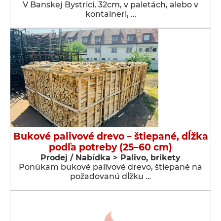
V Banskej Bystrici, 32cm, v paletách, alebo v
kontaineri, …
Bukové palivové drevo – štiepané, dĺžka
podľa potreby (25–60 cm)
Prodej / Nabídka > Palivo, brikety
Ponúkam bukové palivové drevo, štiepané na
požadovanú dĺžku …