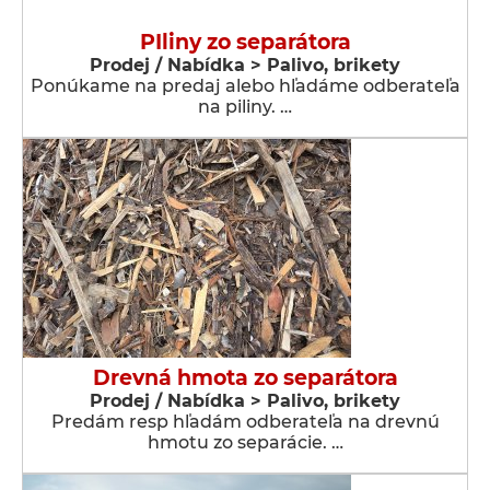
PIliny zo separátora
Prodej / Nabídka > Palivo, brikety
Ponúkame na predaj alebo hľadáme odberateľa
na piliny. …
Drevná hmota zo separátora
Prodej / Nabídka > Palivo, brikety
Predám resp hľadám odberateľa na drevnú
hmotu zo separácie. …