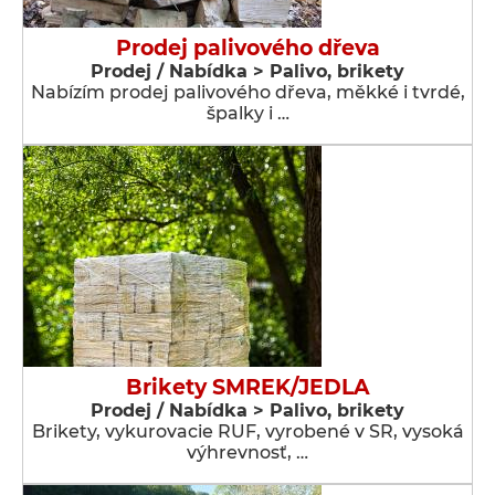
Prodej palivového dřeva
Prodej / Nabídka > Palivo, brikety
Nabízím prodej palivového dřeva, měkké i tvrdé,
špalky i …
Brikety SMREK/JEDLA
Prodej / Nabídka > Palivo, brikety
Brikety, vykurovacie RUF, vyrobené v SR, vysoká
výhrevnosť, …