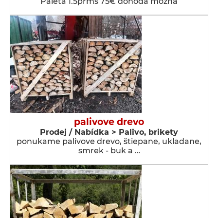
Paleta 1.5prms 75€ dohoda možna
palivove drevo
Prodej / Nabídka > Palivo, brikety
ponukame palivove drevo, štiepane, ukladane,
smrek - buk a …