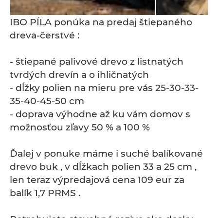
IBO PÍLA ponúka na predaj štiepaného
dreva-čerstvé :
- štiepané palivové drevo z listnatých
tvrdých drevín a o ihličnatých
- dĺžky polien na mieru pre vás 25-30-33-
35-40-45-50 cm
- doprava výhodne až ku vám domov s
možnosťou zľavy 50 % a 100 %
Ďalej v ponuke máme i suché balíkované
drevo buk , v dĺžkach polien 33 a 25 cm ,
len teraz výpredajová cena 109 eur za
balík 1,7 PRMS .