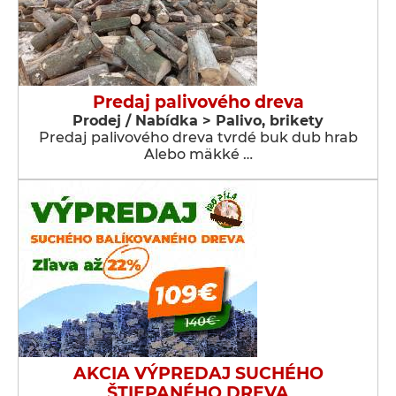
Predaj palivového dreva
Prodej / Nabídka > Palivo, brikety
Predaj palivového dreva tvrdé buk dub hrab
Alebo mäkké …
AKCIA VÝPREDAJ SUCHÉHO
ŠTIEPANÉHO DREVA