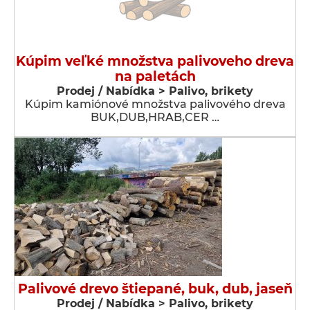
Kúpim veľké množstva palivoveho dreva
na paletách
Prodej / Nabídka > Palivo, brikety
Kúpim kamiónové množstva palivového dreva
BUK,DUB,HRAB,CER …
Palivové drevo štiepané, buk, dub, jaseň
Prodej / Nabídka > Palivo, brikety