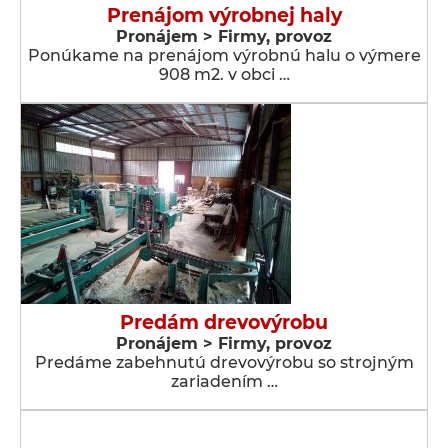
Prenájom výrobnej haly
Pronájem > Firmy, provoz
Ponúkame na prenájom výrobnú halu o výmere
908 m2. v obci …
Predám drevovýrobu
Pronájem > Firmy, provoz
Predáme zabehnutú drevovýrobu so strojným
zariadením …