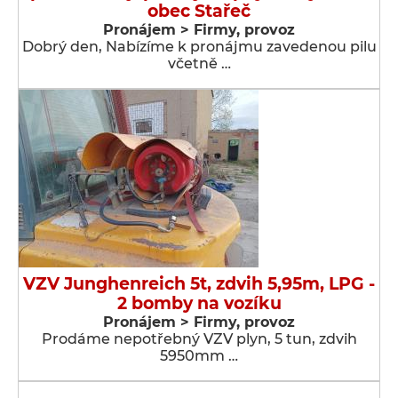
obec Stařeč
Pronájem > Firmy, provoz
Dobrý den, Nabízíme k pronájmu zavedenou pilu
včetně …
VZV Junghenreich 5t, zdvih 5,95m, LPG -
2 bomby na vozíku
Pronájem > Firmy, provoz
Prodáme nepotřebný VZV plyn, 5 tun, zdvih
5950mm …