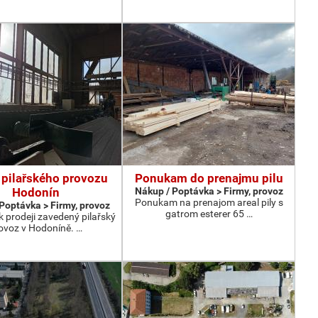
 pilařského provozu
Ponukam do prenajmu pilu
Hodonín
Nákup / Poptávka > Firmy, provoz
Ponukam na prenajom areal pily s
Poptávka > Firmy, provoz
gatrom esterer 65 …
 prodeji zavedený pilařský
ovoz v Hodoníně. …