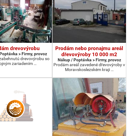
dám drevovýrobu
Prodám nebo pronajmu areál
Poptávka > Firmy, provoz
dřevovýroby 10 000 m2
zabehnutú drevovýrobu so
Nákup / Poptávka > Firmy, provoz
rojným zariadením …
Prodám areál zavedené dřevovýroby v
Moravskoslezském kraji …