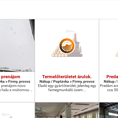
a prenájom
Termelőterületet árulok.
Preda
ka > Firmy, provoz
Nákup / Poptávka > Firmy, provoz
Nákup / 
 prenájom novo
Eladó egy gyártóterület, jelenleg egy
Predám ar
 halu s vnútornou …
famegmunkáló üzem …
cca 5