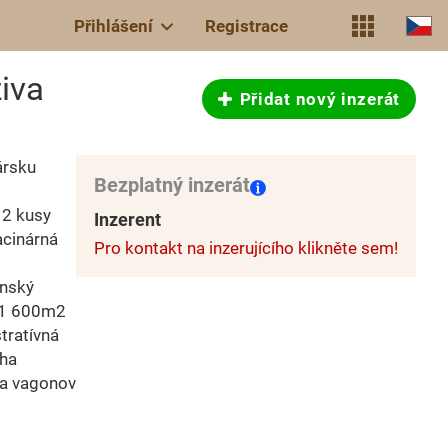
Přihlášení
Registrace
ziva
Přidat nový inzerát
ársku
Bezplatný inzerát
 2 kusy
Inzerent
acinárná
Pro kontakt na inzerujícího klikněte sem!
anský
la1 600m2
tratívná
 ha
ka vagonov