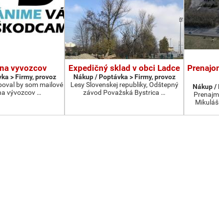
 na vyvozcov
Expedičný sklad v obci Ladce
Prenajo
ka > Firmy, provoz
Nákup / Poptávka > Firmy, provoz
boval by som mailové
Lesy Slovenskej republiky, Odštepný
Nákup / 
na vývozcov …
závod Považská Bystrica …
Prenajm
Mikuláš