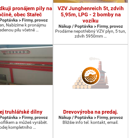
dkuji pronájem pily na
VZV Junghenreich 5t, zdvih
čině, obec Stařeč
5,95m, LPG - 2 bomby na
Poptávka > Firmy, provoz
vozíku
en, Nabízíme k pronájmu
Nákup / Poptávka > Firmy, provoz
edenou pilu včetně …
Prodáme nepotřebný VZV plyn, 5 tun,
zdvih 5950mm …
ej truhlářské dílny
Drevovýroba na predaj.
Poptávka > Firmy, provoz
Nákup / Poptávka > Firmy, provoz
noflíkem a můžeš vyrábět.
Bližšie info tel. kontakt, email.
odej kompletního …