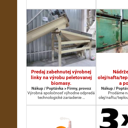
Predaj zabehnutej výrobnej
Nádrže
linky na výrobu peletovanej
olej/nafta/te
biomasy.
a p
Nákup / Poptávka > Firmy, provoz
Nákup / Poptáv
Výrobná spoločnosť výhodne odpredá
Prodáme ná
technologické zariadenie …
olej/naftu/teplo