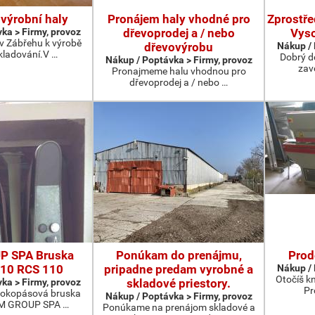
výrobní haly
Pronájem haly vhodné pro
Zprostře
ka > Firmy, provoz
dřevoprodej a / nebo
Vyso
v Zábřehu k výrobě
dřevovýrobu
Nákup / 
kladování.V …
Dobrý d
Nákup / Poptávka > Firmy, provoz
zav
Pronajmeme halu vhodnou pro
dřevoprodej a / nebo …
P SPA Bruska
Ponúkam do prenájmu,
Prod
10 RCS 110
pripadne predam vyrobné a
Nákup / 
Otočíš k
ka > Firmy, provoz
skladové priestory.
Pr
širokopásová bruska
Nákup / Poptávka > Firmy, provoz
CM GROUP SPA …
Ponúkame na prenájom skladové a