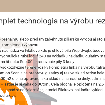
mplet technologia na výrobu re
prenájmu alebo predám zabehnutu piliarsku výrobu aj stol
s kompletnou výbavou .
a nachádza vo Filakove kde je uhlová píla Wep dvojkotučova
 hydraulicka ruka loglif 240 na vykladku nakladku gulatiny st
 na štiepku Sd 400 skracovacie píly 3 kusy
ysokozdvižné terené voziky kompletná linka na výrobu tatr
kamion Scania na prepravu gulatiny aj reziva sklad reziva ha
400m2 dielna opravárenska sklad na nahradné diely, adminis
+ šatne je aj váha do 30ton . Cela plocha je oploťená na 2,5
a nachádza na železničnej stanici Filakovo, nakladka vyklad
od arealu.