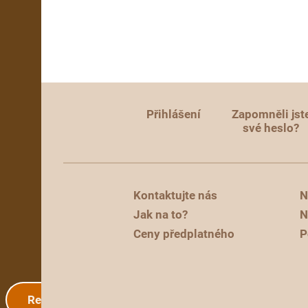
Přihlášení
Zapomněli jst
své heslo?
Kontaktujte nás
N
Jak na to?
N
Ceny předplatného
P
Registrace