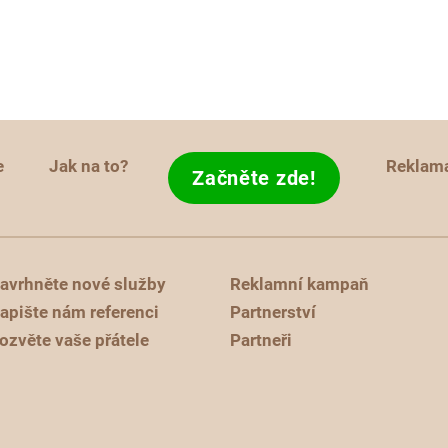
e
Jak na to?
Reklam
Začněte zde!
avrhněte nové služby
Reklamní kampaň
apište nám referenci
Partnerství
ozvěte vaše přátele
Partneři