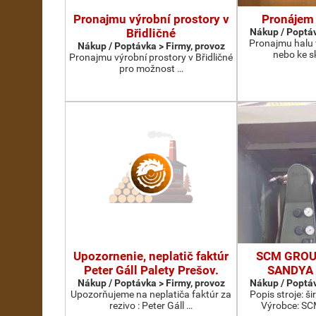
Pronajmu výrobní prostory v
Pronájem 
Břidličné
Nákup / Poptáv
Pronajmu halu 
Nákup / Poptávka > Firmy, provoz
nebo ke s
Pronajmu výrobní prostory v Břidličné
pro možnost …
Upozornenie, neplatič faktúr
SCM GROU
Peter Gáll Palety Prešov.
SANDYA 
Nákup / Poptávka > Firmy, provoz
Nákup / Poptáv
Upozorňujeme na neplatiča faktúr za
Popis stroje: 
rezivo : Peter Gáll …
Výrobce: S