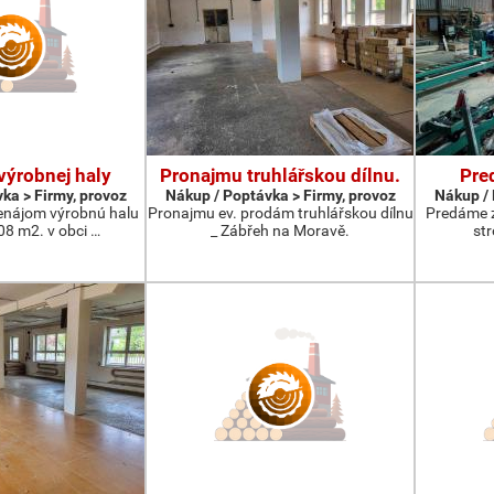
výrobnej haly
Pronajmu truhlářskou dílnu.
Pre
ka > Firmy, provoz
Nákup / Poptávka > Firmy, provoz
Nákup / 
nájom výrobnú halu
Pronajmu ev. prodám truhlářskou dílnu
Predáme 
08 m2. v obci …
_ Zábřeh na Moravě.
st