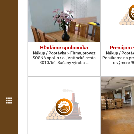
Hľadáme spoločníka
Prenájom 
Nákup / Poptávka > Firmy, provoz
Nákup / Poptáv
SOSNA spol. s r.o., Vrútocká cesta
Ponúkame na pre
3010/66, Sučany výroba …
o výmere 9
Více možností