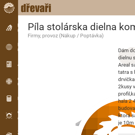
Píla stolárska dielna ko
Inzerce
Řádková inzerce
Firmy, provoz
(Nákup / Poptávka)
Inzerce
Dám do 
Mezinárodní inzerce
dielnu 
Aktuality / Články
Areal s
tatra s
OPTI-TIMB
drvička
Pořezová schémata
2kusy v
profil,
Dřevařské kalkulačky
hala 2 
budova 
WoodProfi
ktorá s
Objem dřeva s AI
je 10m 
Záznamník