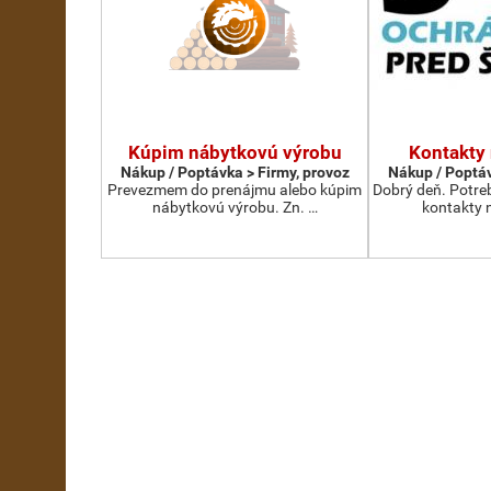
Kúpim nábytkovú výrobu
Kontakty
Nákup / Poptávka > Firmy, provoz
Nákup / Poptáv
Prevezmem do prenájmu alebo kúpim
Dobrý deň. Potre
nábytkovú výrobu. Zn. …
kontakty 