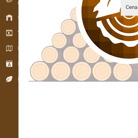
Evidence dřeva v terénu
Cena 
Skladové hospodářství
Video showroom
09.01.
Katalogy / Brožury
Slovník
Dřeviny