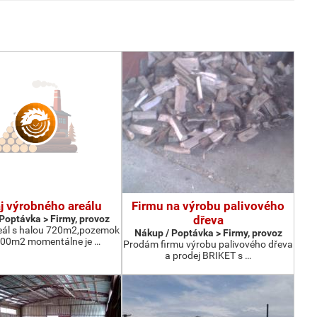
j výrobného areálu
Firmu na výrobu palivového
Poptávka > Firmy, provoz
dřeva
eál s halou 720m2,pozemok
Nákup / Poptávka > Firmy, provoz
000m2 momentálne je …
Prodám firmu výrobu palivového dřeva
a prodej BRIKET s …