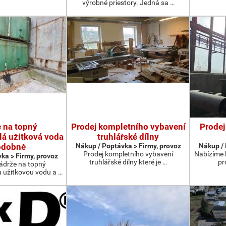
výrobné priestory. Jedná sa …
 na topný
Prodej kompletního vybavení
Prodej
plá užitková voda
truhlářské dílny
odobně
Nákup / Poptávka > Firmy, provoz
Nákup / 
Prodej kompletního vybavení
Nabízíme k
ka > Firmy, provoz
truhlářské dílny které je …
pr
drže na topný
u užitkovou vodu a …