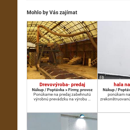
Mohlo by Vás zajímat
Drevovýroba- predaj
hala n
Nákup / Poptávka > Firmy, provoz
Nákup / Poptáv
Ponúkame na predaj zabehnutú
ponúkam na
výrobnú prevádzku na výrobu …
zrekonštruovanú