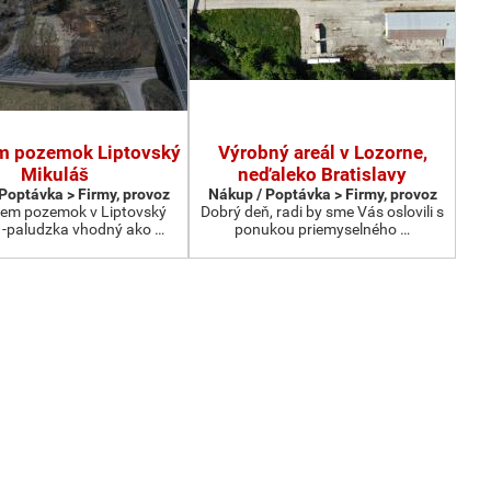
m pozemok Liptovský
Výrobný areál v Lozorne,
Mikuláš
neďaleko Bratislavy
Poptávka > Firmy, provoz
Nákup / Poptávka > Firmy, provoz
em pozemok v Liptovský
Dobrý deň, radi by sme Vás oslovili s
 -paludzka vhodný ako …
ponukou priemyselného …