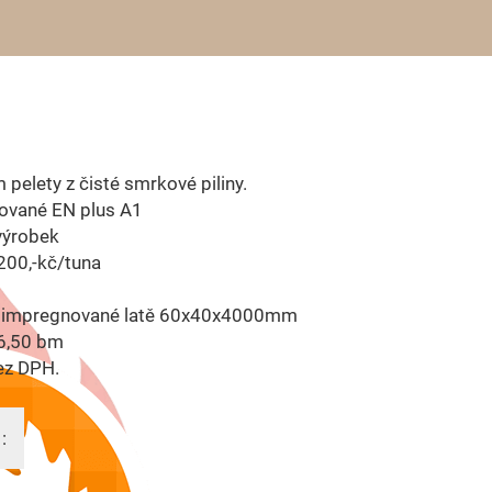
 pelety z čisté smrkové piliny.
kované EN plus A1
výrobek
200,-kč/tuna
í impregnované latě 60x40x4000mm
6,50 bm
ez DPH.
: