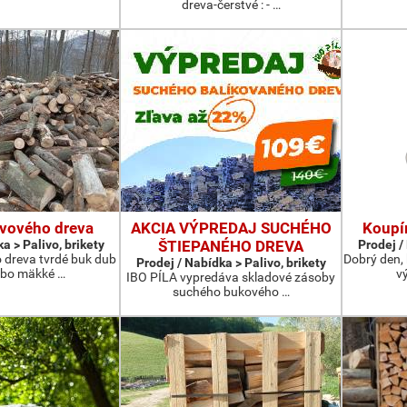
dreva-čerstvé : - …
ivového dreva
AKCIA VÝPREDAJ SUCHÉHO
Koupí
a > Palivo, brikety
ŠTIEPANÉHO DREVA
Prodej /
o dreva tvrdé buk dub
Dobrý den,
Prodej / Nabídka > Palivo, brikety
ebo mäkké …
v
IBO PÍLA vypredáva skladové zásoby
suchého bukového …