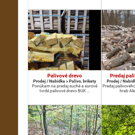
Palivové drevo
Predaj pal
Prodej / Nabídka > Palivo, brikety
Prodej / Nabídk
Ponúkam na predaj suché a surové
Predaj palivovéh
tvrdé palivové drevo BUK …
hrab Al