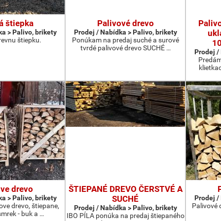
á štiepka
Palivové drevo
Paliv
a > Palivo, brikety
Prodej / Nabídka > Palivo, brikety
ukl
evnu štiepku.
Ponúkam na predaj suché a surové
1
tvrdé palivové drevo SUCHÉ …
Prodej /
Predám
klietka
ove drevo
ŠTIEPANÉ DREVO ČERSTVÉ A
a > Palivo, brikety
SUCHÉ
Prodej /
ve drevo, štiepane,
Palivové 
Prodej / Nabídka > Palivo, brikety
smrek - buk a …
IBO PÍLA ponúka na predaj štiepaného