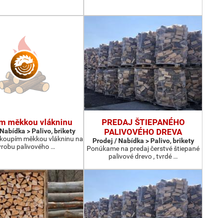
m měkkou vlákninu
PREDAJ ŠTIEPANÉHO
 Nabídka > Palivo, brikety
PALIVOVÉHO DREVA
 koupím měkkou vlákninu na
Prodej / Nabídka > Palivo, brikety
ýrobu palivového …
Ponúkame na predaj čerstvé štiepané
palivové drevo , tvrdé …