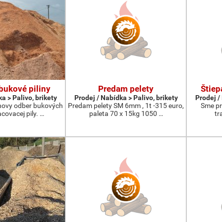
ukové piliny
Predam pelety
Štiep
a > Palivo, brikety
Prodej / Nabídka > Palivo, brikety
Prodej /
ovy odber bukových
Predam pelety SM 6mm , 1t -315 euro,
Sme pr
acovacej pily. …
paleta 70 x 15kg 1050 …
tr