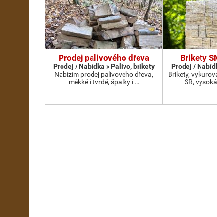
Prodej palivového dřeva
Brikety 
Prodej / Nabídka > Palivo, brikety
Prodej / Nabídk
Nabízím prodej palivového dřeva,
Brikety, vykurov
měkké i tvrdé, špalky i …
SR, vysoká