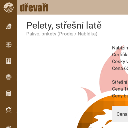
Pelety, střešní latě
Inzerce
Řádková inzerce
Palivo, brikety
(Prodej / Nabídka)
Inzerce
Nabízím
Mezinárodní inzerce
Certifi
Aktuality / Články
Český 
Cena 6
OPTI-TIMB
Pořezová schémata
Střešn
Cena 1
Dřevařské kalkulačky
Ceny b
WoodProfi
Objem dřeva s AI
Cena 
Záznamník