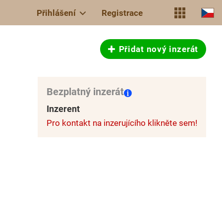
Přihlášení
Registrace
Přidat nový inzerát
Bezplatný inzerát
Inzerent
Pro kontakt na inzerujícího klikněte sem!