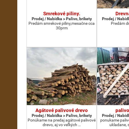
Smrekové piliny.
Drevn
Prodej / Nabídka > Palivo, brikety
Prodej / Nabídk
Predám smrekové piliny,mesačne cca
Predám dr
30prm
Agátové palivové drevo
paliv
Prodej / Nabídka > Palivo, brikety
Prodej / Nabídk
Ponúkame na predaj agátové palivové
ponukame palivo
drevo, aj vo veľkých …
ukladane, 