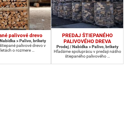
ané palivové drevo
PREDAJ ŠTIEPANÉHO
 Nabídka > Palivo, brikety
PALIVOVÉHO DREVA
tiepané palivové drevo v
Prodej / Nabídka > Palivo, brikety
letách o rozmere …
Hľadáme spoluprácu v predaji nášho
štiepaného palivového …