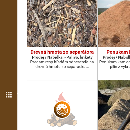
Drevná hmota zo separátora
Ponukam b
Prodej / Nabídka > Palivo, brikety
Prodej / Nabídk
Predám resp hľadám odberateľa na
Ponúkam kamion
drevnú hmotu zo separácie. …
pilín z vykr
Více možností