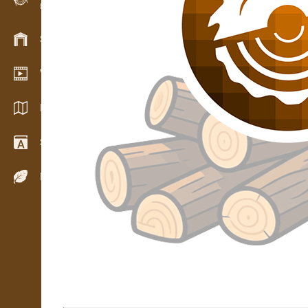
Evidence dřeva v terénu
13.06.
Skladové hospodářství
Video showroom
Katalogy / Brožury
Slovník
Dřeviny