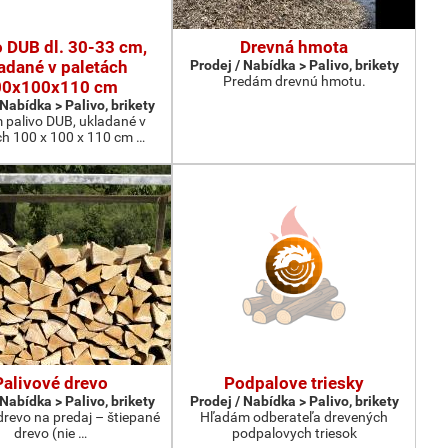
o DUB dl. 30-33 cm,
Drevná hmota
adané v paletách
Prodej / Nabídka > Palivo, brikety
Predám drevnú hmotu.
00x100x110 cm
 Nabídka > Palivo, brikety
 palivo DUB, ukladané v
ch 100 x 100 x 110 cm …
Palivové drevo
Podpalove triesky
 Nabídka > Palivo, brikety
Prodej / Nabídka > Palivo, brikety
drevo na predaj – štiepané
Hľadám odberateľa drevených
drevo (nie …
podpalovych triesok