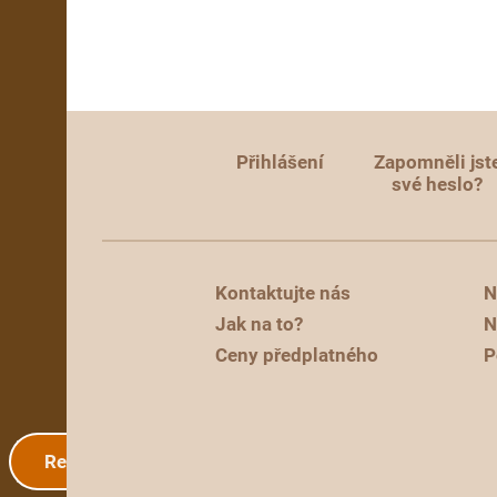
Přihlášení
Zapomněli jst
své heslo?
Kontaktujte nás
N
Jak na to?
N
Ceny předplatného
P
Registrace