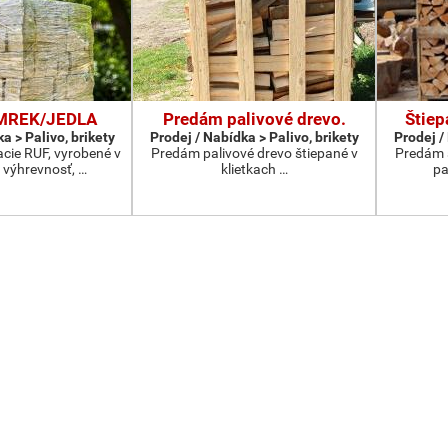
SMREK/JEDLA
Predám palivové drevo.
Štiep
a > Palivo, brikety
Prodej / Nabídka > Palivo, brikety
Prodej /
acie RUF, vyrobené v
Predám palivové drevo štiepané v
Predám š
 výhrevnosť, …
klietkach …
pa