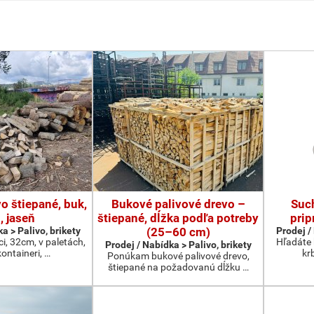
o štiepané, buk,
Bukové palivové drevo –
Suc
, jaseň
štiepané, dĺžka podľa potreby
prip
a > Palivo, brikety
(25–60 cm)
Prodej /
ci, 32cm, v paletách,
Hľadáte 
Prodej / Nabídka > Palivo, brikety
kontaineri, …
kr
Ponúkam bukové palivové drevo,
štiepané na požadovanú dĺžku …