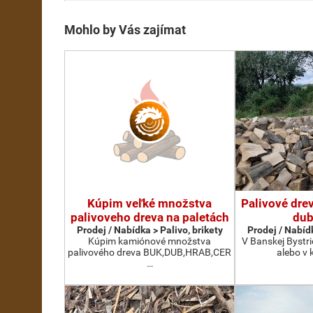
Mohlo by Vás zajímat
Kúpim veľké množstva
Palivové drev
palivoveho dreva na paletách
dub
Prodej / Nabídka > Palivo, brikety
Prodej / Nabídk
Kúpim kamiónové množstva
V Banskej Bystri
palivového dreva BUK,DUB,HRAB,CER
alebo v 
…