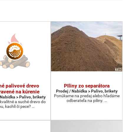
hé palivové drevo
PIliny zo separátora
ravené na kúrenie
Prodej / Nabídka > Palivo, brikety
Ponúkame na predaj alebo hľadáme
 Nabídka > Palivo, brikety
odberateľa na piliny. …
kvalitné a suché drevo do
bu, kachlí či pece? …