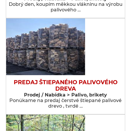
Dobrý den, koupím měkkou vlákninu na výrobu
palivového …
PREDAJ ŠTIEPANÉHO PALIVOVÉHO
DREVA
Prodej / Nabídka > Palivo, brikety
Ponúkame na predaj čerstvé štiepané palivové
drevo , tvrdé …