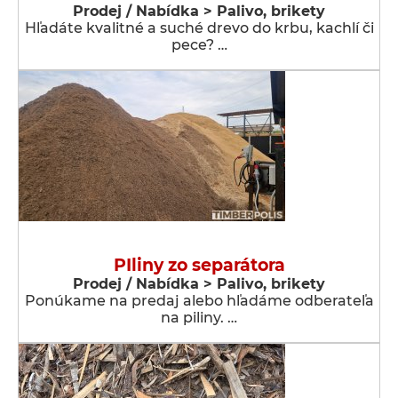
Prodej / Nabídka > Palivo, brikety
Hľadáte kvalitné a suché drevo do krbu, kachlí či
pece? …
PIliny zo separátora
Prodej / Nabídka > Palivo, brikety
Ponúkame na predaj alebo hľadáme odberateľa
na piliny. …