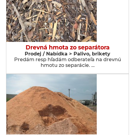
Drevná hmota zo separátora
Prodej / Nabídka > Palivo, brikety
Predám resp hľadám odberateľa na drevnú
hmotu zo separácie. …