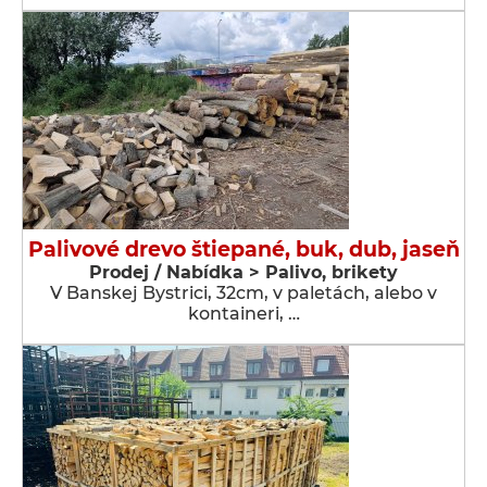
Palivové drevo štiepané, buk, dub, jaseň
Prodej / Nabídka > Palivo, brikety
V Banskej Bystrici, 32cm, v paletách, alebo v
kontaineri, …