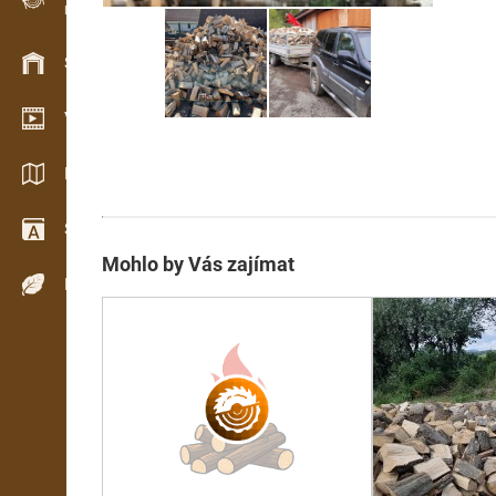
Evidence dřeva v terénu
Skladové hospodářství
Video showroom
Katalogy / Brožury
Slovník
Mohlo by Vás zajímat
Dřeviny