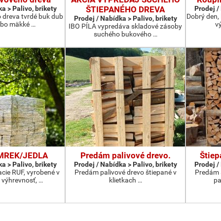
a > Palivo, brikety
ŠTIEPANÉHO DREVA
Prodej /
o dreva tvrdé buk dub
Dobrý den,
Prodej / Nabídka > Palivo, brikety
ebo mäkké …
v
IBO PÍLA vypredáva skladové zásoby
suchého bukového …
SMREK/JEDLA
Predám palivové drevo.
Štiep
a > Palivo, brikety
Prodej / Nabídka > Palivo, brikety
Prodej /
acie RUF, vyrobené v
Predám palivové drevo štiepané v
Predám š
 výhrevnosť, …
klietkach …
pa