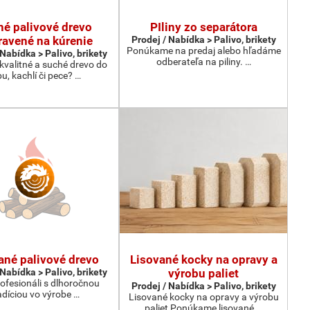
hé palivové drevo
PIliny zo separátora
ravené na kúrenie
Prodej / Nabídka > Palivo, brikety
Ponúkame na predaj alebo hľadáme
 Nabídka > Palivo, brikety
odberateľa na piliny. …
kvalitné a suché drevo do
bu, kachlí či pece? …
ané palivové drevo
Lisované kocky na opravy a
 Nabídka > Palivo, brikety
výrobu paliet
ofesionáli s dlhoročnou
Prodej / Nabídka > Palivo, brikety
adíciou vo výrobe …
Lisované kocky na opravy a výrobu
paliet Ponúkame lisované …