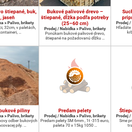
o štiepané, buk,
Bukové palivové drevo –
Suc
, jaseň
štiepané, dĺžka podľa potreby
prip
a > Palivo, brikety
(25–60 cm)
Prodej /
ci, 32cm, v paletách,
Hľadáte 
Prodej / Nabídka > Palivo, brikety
kontaineri, …
kr
Ponúkam bukové palivové drevo,
štiepané na požadovanú dĺžku …
ukové piliny
Predam pelety
Štiep
a > Palivo, brikety
Prodej / Nabídka > Palivo, brikety
Prodej /
ovy odber bukových
Predam pelety SM 6mm , 1t -315 euro,
Sme pr
acovacej pily. …
paleta 70 x 15kg 1050 …
tr