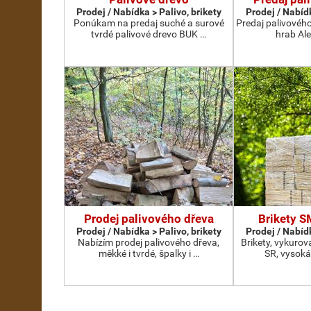
Prodej / Nabídka > Palivo, brikety
Prodej / Nabídk
Ponúkam na predaj suché a surové
Predaj palivovéh
tvrdé palivové drevo BUK …
hrab Al
Prodej palivového dřeva
Brikety 
Prodej / Nabídka > Palivo, brikety
Prodej / Nabídk
Nabízím prodej palivového dřeva,
Brikety, vykurov
měkké i tvrdé, špalky i …
SR, vysoká