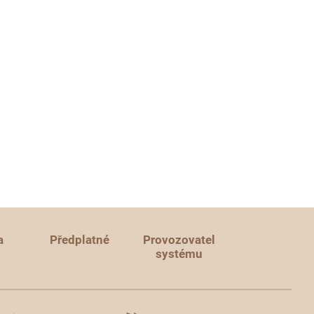
a
Předplatné
Provozovatel
systému