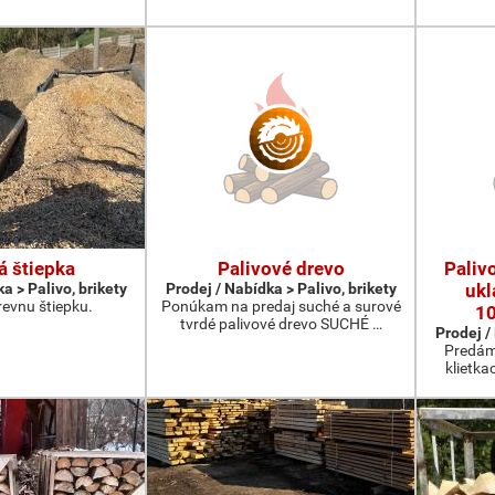
á štiepka
Palivové drevo
Paliv
a > Palivo, brikety
Prodej / Nabídka > Palivo, brikety
ukl
evnu štiepku.
Ponúkam na predaj suché a surové
1
tvrdé palivové drevo SUCHÉ …
Prodej /
Predám
klietka