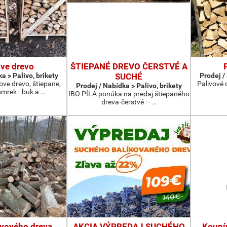
ove drevo
ŠTIEPANÉ DREVO ČERSTVÉ A
a > Palivo, brikety
SUCHÉ
Prodej /
ve drevo, štiepane,
Palivové 
Prodej / Nabídka > Palivo, brikety
smrek - buk a …
IBO PÍLA ponúka na predaj štiepaného
dreva-čerstvé : - …
ivového dreva
AKCIA VÝPREDAJ SUCHÉHO
Koupí