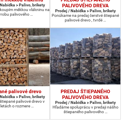
 Nabídka > Palivo, brikety
PALIVOVÉHO DREVA
 koupím měkkou vlákninu na
Prodej / Nabídka > Palivo, brikety
ýrobu palivového …
Ponúkame na predaj čerstvé štiepané
palivové drevo , tvrdé …
ané palivové drevo
PREDAJ ŠTIEPANÉHO
 Nabídka > Palivo, brikety
PALIVOVÉHO DREVA
tiepané palivové drevo v
Prodej / Nabídka > Palivo, brikety
letách o rozmere …
Hľadáme spoluprácu v predaji nášho
štiepaného palivového …