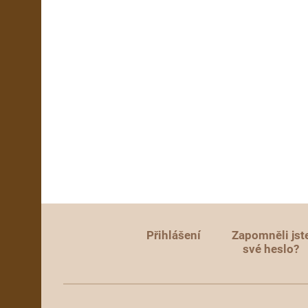
Přihlášení
Zapomněli jst
své heslo?