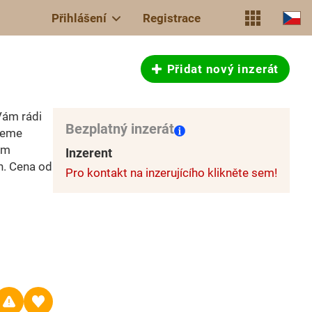
Přihlášení
Registrace
Přidat nový inzerát
Vám rádi
Bezplatný inzerát
žeme
ým
Inzerent
h. Cena od
Pro kontakt na inzerujícího klikněte sem!