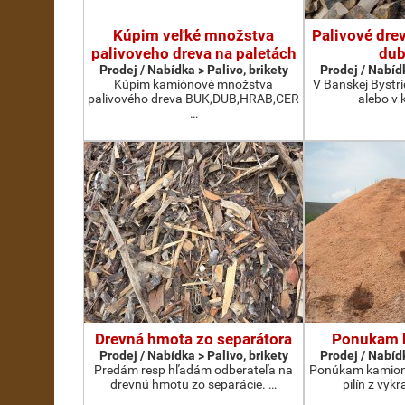
Kúpim veľké množstva
Palivové drev
palivoveho dreva na paletách
dub
Prodej / Nabídka > Palivo, brikety
Prodej / Nabídk
Kúpim kamiónové množstva
V Banskej Bystri
palivového dreva BUK,DUB,HRAB,CER
alebo v 
…
Drevná hmota zo separátora
Ponukam b
Prodej / Nabídka > Palivo, brikety
Prodej / Nabídk
Predám resp hľadám odberateľa na
Ponúkam kamion
drevnú hmotu zo separácie. …
pilín z vykr