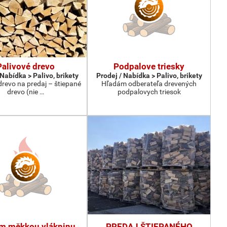
Palivové drevo
Podpalove triesky
 Nabídka > Palivo, brikety
Prodej / Nabídka > Palivo, brikety
drevo na predaj – štiepané
Hľadám odberateľa drevených
drevo (nie …
podpalovych triesok
m měkkou vlákninu
PREDAJ ŠTIEPANÉHO