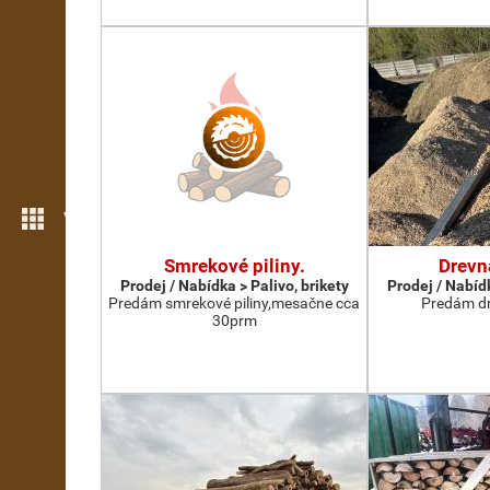
Více možností
Smrekové piliny.
Drevn
Prodej / Nabídka > Palivo, brikety
Prodej / Nabídk
Predám smrekové piliny,mesačne cca
Predám dr
30prm