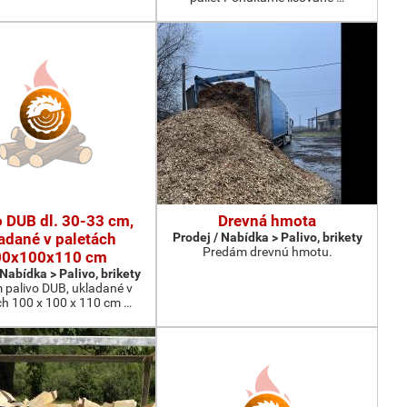
o DUB dl. 30-33 cm,
Drevná hmota
adané v paletách
Prodej / Nabídka > Palivo, brikety
Predám drevnú hmotu.
00x100x110 cm
 Nabídka > Palivo, brikety
 palivo DUB, ukladané v
ch 100 x 100 x 110 cm …