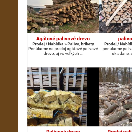
Agátové palivové drevo
paliv
Prodej / Nabídka > Palivo, brikety
Prodej / Nabídk
Ponúkame na predaj agátové palivové
ponukame palivo
drevo, aj vo veľkých …
ukladane, 
Palivové drevo
Predaj pal