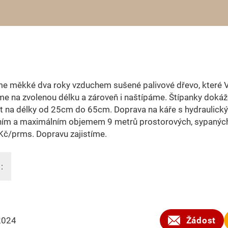
me měkké dva roky vzduchem sušené palivové dřevo, které 
e na zvolenou délku a zároveň i naštípáme. Štípanky doká
t na délky od 25cm do 65cm. Doprava na káře s hydraulick
ním a maximálním objemem 9 metrů prostorových, sypanýc
Kč/prms. Dopravu zajistíme.
:
2024
Žádost