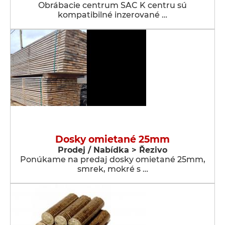
Obrábacie centrum SAC K centru sú
kompatibilné inzerované …
Dosky omietané 25mm
Prodej / Nabídka > Řezivo
Ponúkame na predaj dosky omietané 25mm,
smrek, mokré s …