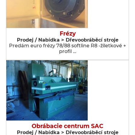
Frézy
Prodej / Nabídka > Dřevoobráběcí stroje
Predám euro frézy 78/88 softline R8 -žiletkové +
profil …
Obrábacie centrum SAC
Prodej / Nabídka > Dřevoobráběcí stroje