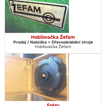
Hobľovačka Žefam
Prodej / Nabídka > Dřevoobráběcí stroje
Hobľovačka Žefam
Frézy