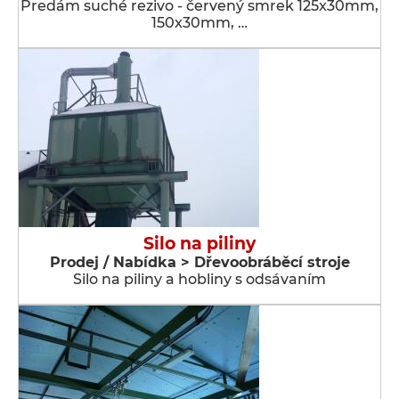
Predám suché rezivo - červený smrek 125x30mm,
150x30mm, …
Silo na piliny
Prodej / Nabídka > Dřevoobráběcí stroje
Silo na piliny a hobliny s odsávaním