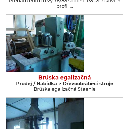
Predám euro frézy 78/88 softline R8 -žiletkové +
profil …
Brúska egalizačná
Prodej / Nabídka > Dřevoobráběcí stroje
Brúska egalizačná Staehle