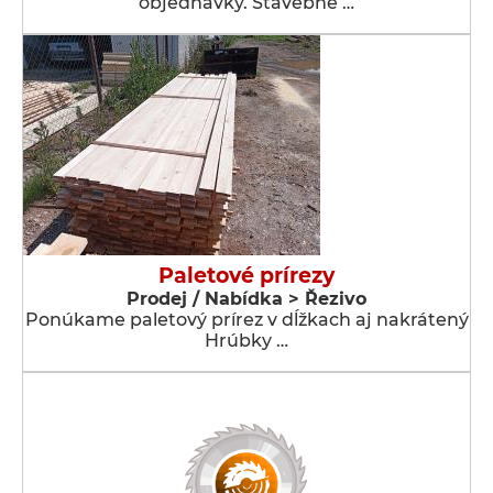
objednávky. Stavebné …
Paletové prírezy
Prodej / Nabídka > Řezivo
Ponúkame paletový prírez v dĺžkach aj nakrátený
Hrúbky …