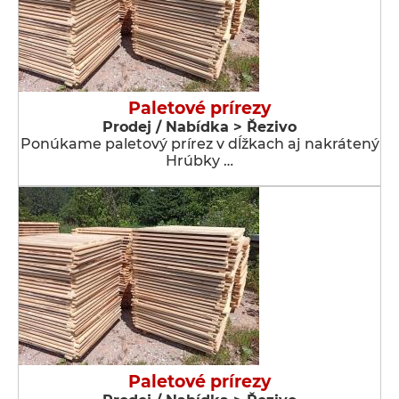
Paletové prírezy
Prodej / Nabídka > Řezivo
Ponúkame paletový prírez v dĺžkach aj nakrátený
Hrúbky …
Paletové prírezy