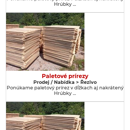
Hrúbky …
Paletové prírezy
Prodej / Nabídka > Řezivo
Ponúkame paletový prírez v dĺžkach aj nakrátený
Hrúbky …