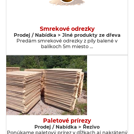
Smrekové odrezky
Prodej / Nabídka > Jiné produkty ze dřeva
Predám smrekové odrezky z píly balené v
balíkoch 5m miesto …
Paletové prírezy
Prodej / Nabídka > Řezivo
Ponúkame paletový prírez v dĺžkach aj nakrátený