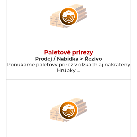
Paletové prírezy
Prodej / Nabídka > Řezivo
Ponúkame paletový prírez v dĺžkach aj nakrátený
Hrúbky …