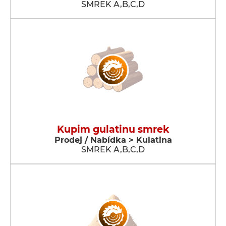
SMREK A,B,C,D
Kupim gulatinu smrek
Prodej / Nabídka > Kulatina
SMREK A,B,C,D