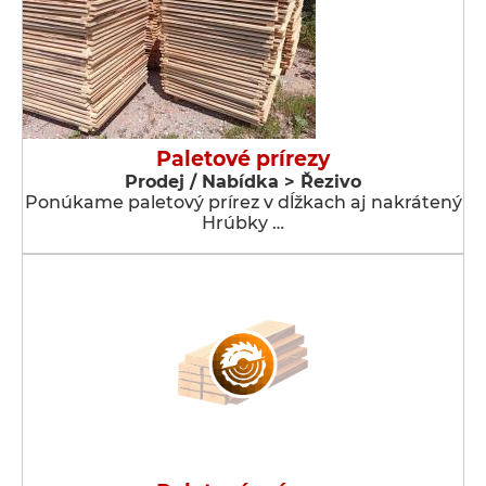
Paletové prírezy
Prodej / Nabídka > Řezivo
Ponúkame paletový prírez v dĺžkach aj nakrátený
Hrúbky …