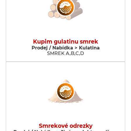
Kupim gulatinu smrek
Prodej / Nabídka > Kulatina
SMREK A,B,C,D
Smrekové odrezky