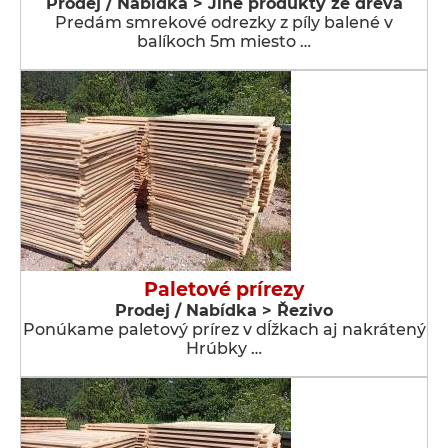
Prodej / Nabídka > Jiné produkty ze dřeva
Predám smrekové odrezky z píly balené v
balíkoch 5m miesto …
Paletové prírezy
Prodej / Nabídka > Řezivo
Ponúkame paletový prírez v dĺžkach aj nakrátený
Hrúbky …