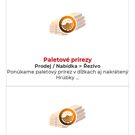
Paletové prírezy
Prodej / Nabídka > Řezivo
Ponúkame paletový prírez v dĺžkach aj nakrátený
Hrúbky …