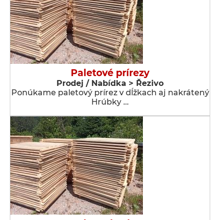
Paletové prírezy
Prodej / Nabídka > Řezivo
Ponúkame paletový prírez v dĺžkach aj nakrátený
Hrúbky …