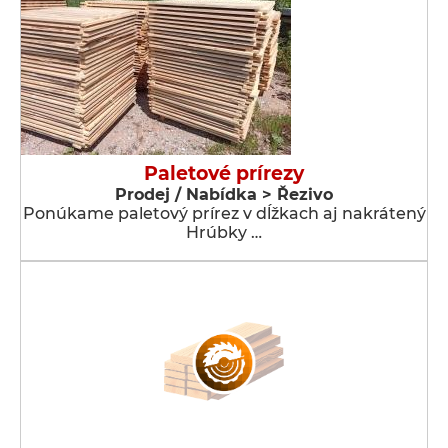
Paletové prírezy
Prodej / Nabídka > Řezivo
Ponúkame paletový prírez v dĺžkach aj nakrátený
Hrúbky …