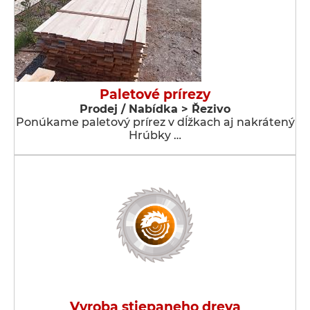
Paletové prírezy
Prodej / Nabídka > Řezivo
Ponúkame paletový prírez v dĺžkach aj nakrátený
Hrúbky …
Vyroba stiepaneho dreva