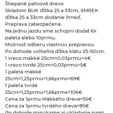
Štiepané palivové drevo
Skladom BUK dĺžka 25 a 33cm, SMREK
dĺžka 25 a 33cm dodanie ihneď.
Preprava zabezpečená.
Na jednu jazdu sme schopní dodať 6x
paleta alebo 10prmu.
Možnosť odberu vlastnou prepravou.
Po dohode voliteľná dĺžka klátu 25-50cm.
1 vreco mäkké 25cm=0,03prmu=4€
1 vreco tvrdé 25cm=0,03prmu=5€
1 paleta mäkké
25cm=1,25prmu=1,66prms=69€
1 paleta tvrdé
25cm=1,25prmu=1,66prms=106€
Cena za 1prmu Mäkkého dreva=55€
Cena za 1prmu tvrdého dreva=85€
Po dohode ponúkame aj ukladanie nami