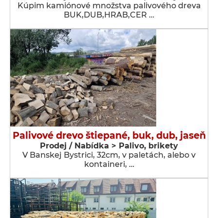
Kúpim kamiónové množstva palivového dreva
BUK,DUB,HRAB,CER …
Palivové drevo štiepané, buk, dub, jaseň
Prodej / Nabídka > Palivo, brikety
V Banskej Bystrici, 32cm, v paletách, alebo v
kontaineri, …