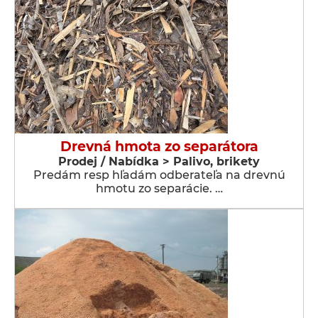
Drevná hmota zo separátora
Prodej / Nabídka > Palivo, brikety
Predám resp hľadám odberateľa na drevnú
hmotu zo separácie. …