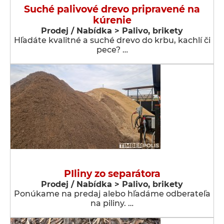
Suché palivové drevo pripravené na
kúrenie
Prodej / Nabídka > Palivo, brikety
Hľadáte kvalitné a suché drevo do krbu, kachlí či
pece? …
PIliny zo separátora
Prodej / Nabídka > Palivo, brikety
Ponúkame na predaj alebo hľadáme odberateľa
na piliny. …