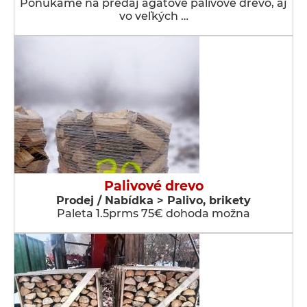
Ponúkame na predaj agátové palivové drevo, aj
vo veľkých …
Palivové drevo
Prodej / Nabídka > Palivo, brikety
Paleta 1.5prms 75€ dohoda možna