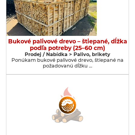
Bukové palivové drevo – štiepané, dĺžka
podľa potreby (25–60 cm)
Prodej / Nabídka > Palivo, brikety
Ponúkam bukové palivové drevo, štiepané na
požadovanú dĺžku …