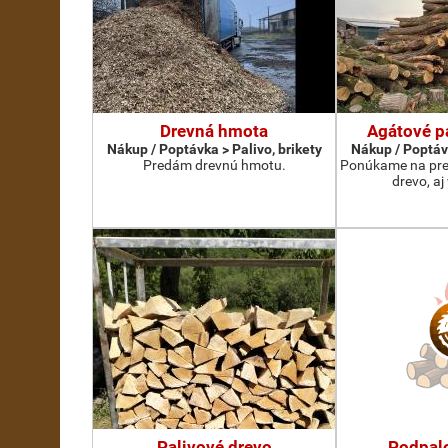
Drevná hmota
Agátové p
Nákup / Poptávka > Palivo, brikety
Nákup / Poptávk
Predám drevnú hmotu.
Ponúkame na pred
drevo, aj
Palivové drevo
Podpalo