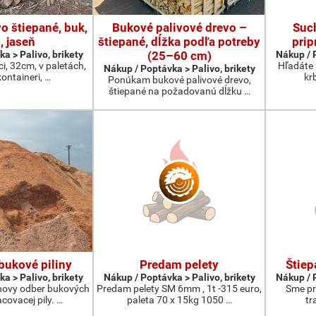
o štiepané, buk,
Bukové palivové drevo –
Suc
, jaseň
štiepané, dĺžka podľa potreby
prip
a > Palivo, brikety
(25–60 cm)
Nákup / P
ci, 32cm, v paletách,
Hľadáte 
Nákup / Poptávka > Palivo, brikety
kontaineri, …
kr
Ponúkam bukové palivové drevo,
štiepané na požadovanú dĺžku …
ukové piliny
Predam pelety
Štiep
a > Palivo, brikety
Nákup / Poptávka > Palivo, brikety
Nákup / P
ovy odber bukových
Predam pelety SM 6mm , 1t -315 euro,
Sme pr
acovacej pily. …
paleta 70 x 15kg 1050 …
tr