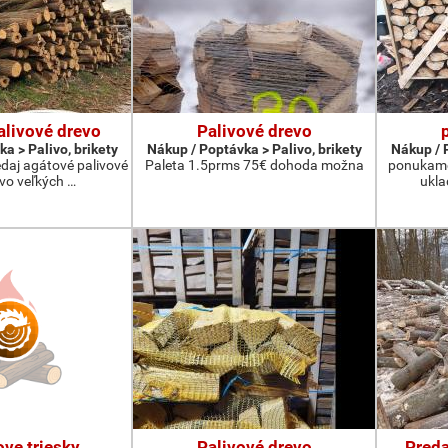
alivové drevo
Palivové drevo
a > Palivo, brikety
Nákup / Poptávka > Palivo, brikety
Nákup / P
aj agátové palivové
Paleta 1.5prms 75€ dohoda možna
ponukame 
 vo veľkých …
ukla
ve triesky
Palivové drevo
Preda