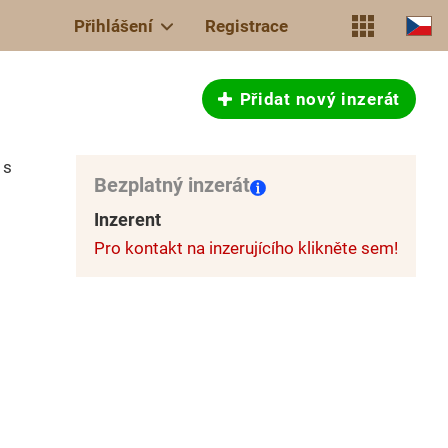
Přihlášení
Registrace
Přidat nový inzerát
 s
Bezplatný inzerát
Inzerent
Pro kontakt na inzerujícího klikněte sem!