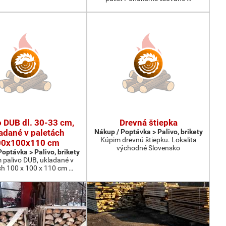
o DUB dl. 30-33 cm,
Drevná štiepka
adané v paletách
Nákup / Poptávka > Palivo, brikety
Kúpim drevnú štiepku. Lokalita
00x100x110 cm
východné Slovensko
optávka > Palivo, brikety
 palivo DUB, ukladané v
ch 100 x 100 x 110 cm …