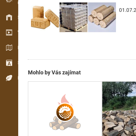
Evidence dřeva v terénu
01.07.
Skladové hospodářství
Video showroom
Katalogy / Brožury
Slovník
Mohlo by Vás zajímat
Dřeviny