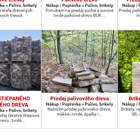
a > Palivo, brikety
Nákup / Poptávka > Palivo, brikety
Nákup / P
ateľa drevených
Ponúkam na predaj suché a surové
Predaj pal
vych triesok
tvrdé palivové drevo BUK …
h
ŠTIEPANÉHO
Prodej palivového dřeva
Brik
ÉHO DREVA
Nákup / Poptávka > Palivo, brikety
Nákup / P
Nabízím prodej palivového dřeva,
Brikety, 
a > Palivo, brikety
měkké i tvrdé, špalky i …
SR, 
daj čerstvé štiepané
revo , tvrdé …