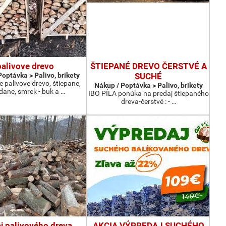
palivove drevo
ŠTIEPANÉ DREVO ČERSTVÉ A
optávka > Palivo, brikety
SUCHÉ
palivove drevo, štiepane,
Nákup / Poptávka > Palivo, brikety
dane, smrek - buk a …
IBO PÍLA ponúka na predaj štiepaného
dreva-čerstvé : - …
j palivového dreva
AKCIA VÝPREDAJ SUCHÉHO