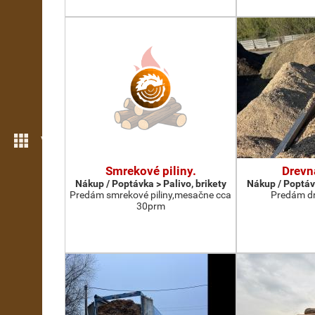
Více možností
Smrekové piliny.
Drevn
Nákup / Poptávka > Palivo, brikety
Nákup / Poptávk
Predám smrekové piliny,mesačne cca
Predám dr
30prm