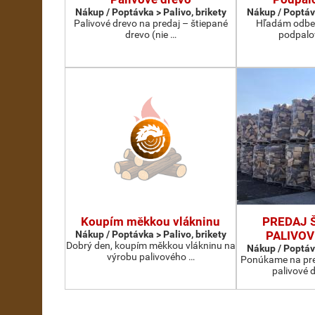
Nákup / Poptávka > Palivo, brikety
Nákup / Poptávk
Palivové drevo na predaj – štiepané
Hľadám odber
drevo (nie …
podpalo
Koupím měkkou vlákninu
PREDAJ 
Nákup / Poptávka > Palivo, brikety
PALIVOV
Dobrý den, koupím měkkou vlákninu na
Nákup / Poptávk
výrobu palivového …
Ponúkame na pre
palivové d