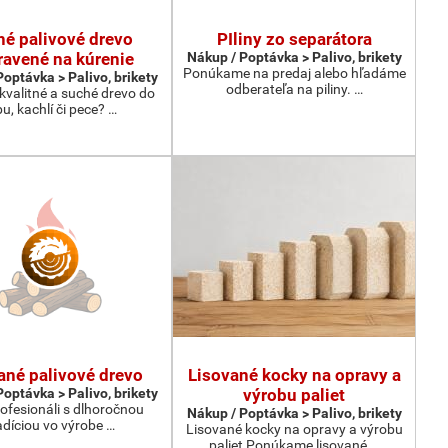
hé palivové drevo
PIliny zo separátora
ravené na kúrenie
Nákup / Poptávka > Palivo, brikety
Ponúkame na predaj alebo hľadáme
optávka > Palivo, brikety
odberateľa na piliny. …
kvalitné a suché drevo do
bu, kachlí či pece? …
ané palivové drevo
Lisované kocky na opravy a
optávka > Palivo, brikety
výrobu paliet
ofesionáli s dlhoročnou
Nákup / Poptávka > Palivo, brikety
adíciou vo výrobe …
Lisované kocky na opravy a výrobu
paliet Ponúkame lisované …