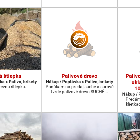
á štiepka
Palivové drevo
Paliv
a > Palivo, brikety
Nákup / Poptávka > Palivo, brikety
ukl
evnu štiepku.
Ponúkam na predaj suché a surové
1
tvrdé palivové drevo SUCHÉ …
Nákup / P
Predám
klietka