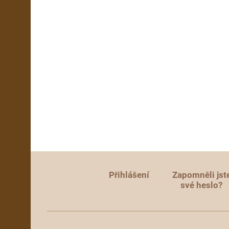
Přihlášení
Zapomněli jst
své heslo?