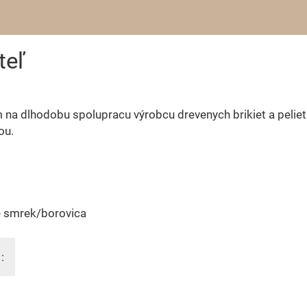
teľ
na dlhodobu spolupracu výrobcu drevenych brikiet a peliet
ou.
e smrek/borovica
: