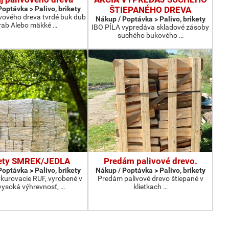
optávka > Palivo, brikety
ŠTIEPANÉHO DREVA
ivového dreva tvrdé buk dub
Nákup / Poptávka > Palivo, brikety
rab Alebo mäkké …
IBO PÍLA vypredáva skladové zásoby
suchého bukového …
ety SMREK/JEDLA
Predám palivové drevo.
optávka > Palivo, brikety
Nákup / Poptávka > Palivo, brikety
vykurovacie RUF, vyrobené v
Predám palivové drevo štiepané v
vysoká výhrevnosť, …
klietkach …