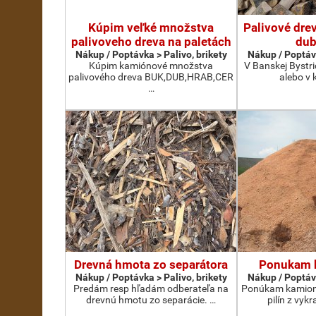
Kúpim veľké množstva
Palivové drev
palivoveho dreva na paletách
dub
Nákup / Poptávka > Palivo, brikety
Nákup / Poptávk
Kúpim kamiónové množstva
V Banskej Bystri
palivového dreva BUK,DUB,HRAB,CER
alebo v 
…
Drevná hmota zo separátora
Ponukam b
Nákup / Poptávka > Palivo, brikety
Nákup / Poptávk
Predám resp hľadám odberateľa na
Ponúkam kamion
drevnú hmotu zo separácie. …
pilín z vykr