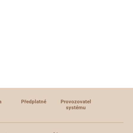
a
Předplatné
Provozovatel
systému