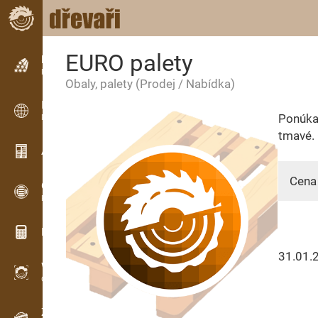
EURO palety
Inzerce
Řádková inzerce
Obaly, palety
(Prodej / Nabídka)
Inzerce
Ponúkam
Mezinárodní inzerce
tmavé.
Aktuality / Články
Cena 
OPTI-TIMB
Pořezová schémata
Dřevařské kalkulačky
31.01.
WoodProfi
Objem dřeva s AI
Záznamník