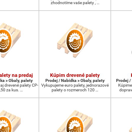
zhodnotíme vaše palety , …
lety na predaj
Kúpim drevené palety
ka > Obaly, palety
Prodej / Nabídka > Obaly, palety
Prodej /
j drevené palety CP-
Vykupujeme euro palety, jednorazové
Kúpime 
,50 za kus. …
palety o rozmeroch 120 …
doprav