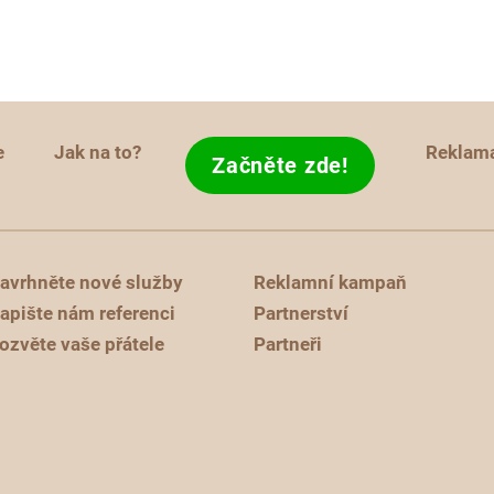
e
Jak na to?
Reklam
Začněte zde!
avrhněte nové služby
Reklamní kampaň
apište nám referenci
Partnerství
ozvěte vaše přátele
Partneři