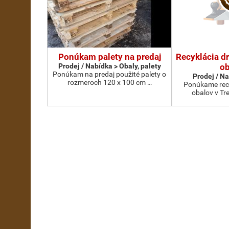
Ponúkam palety na predaj
Recyklácia d
Prodej / Nabídka > Obaly, palety
ob
Ponúkam na predaj použité palety o
Prodej / N
rozmeroch 120 x 100 cm …
Ponúkame recy
obalov v Tr