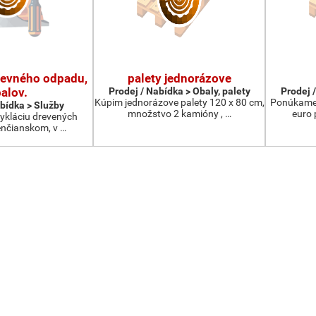
revného odpadu,
palety jednorázove
alov.
Prodej / Nabídka > Obaly, palety
Prodej /
Kúpim jednorázove palety 120 x 80 cm,
Ponúkame 
abídka > Služby
množstvo 2 kamióny , …
euro 
kláciu drevených
enčianskom, v …