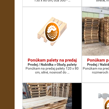
150 x 80 cm, cca 300 - …
svetlé, 
Ponúkam palety na predaj
Ponúkam pa
Prodej / Nabídka > Obaly, palety
Prodej / Nabíd
Ponúkam na predaj palety 120 x 80
Ponúkam na preda
cm, silné, nosnosť do …
rozmeroch 