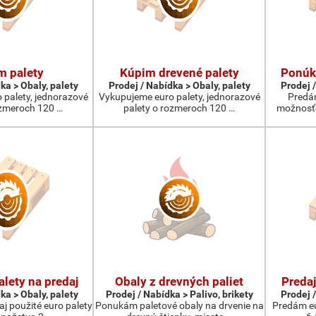
m palety
Kúpim drevené palety
Ponúka
ka > Obaly, palety
Prodej / Nabídka > Obaly, palety
Prodej /
 palety, jednorazové
Vykupujeme euro palety, jednorazové
Predám
ozmeroch 120 …
palety o rozmeroch 120 …
možnosťo
lety na predaj
Obaly z drevných paliet
Predaj
ka > Obaly, palety
Prodej / Nabídka > Palivo, brikety
Prodej /
j použité euro palety
Ponukám paletové obaly na drvenie na
Predám eu