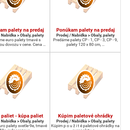
m palety na predaj
Ponúkam palety na predaj
 Nabídka > Obaly, palety
Prodej / Nabídka > Obaly, palety
e euro palety tmavé s
Predáme palety CP - 1, CP - 3, CP - 9,
u dovozu v cene. Cena …
palety 120 x 80 cm, …
 paliet - kúpa paliet
Kúpim paletové ohrádky
 Nabídka > Obaly, palety
Prodej / Nabídka > Obaly, palety
ro palety svetle-9e, tmavé
Kúpim p o u ž i t é paletové ohrádky na