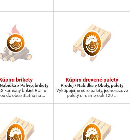
Kúpim brikety
Kúpim drevené palety
 Nabídka > Palivo, brikety
Prodej / Nabídka > Obaly, palety
2 kamióny brikiet RUF s
Vykupujeme euro palety, jednorazové
ou do obce Blatná na …
palety o rozmeroch 120 …