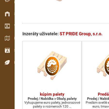
Evidence dřeva v terénu
Skladové hospodářství
Video showroom
Inzeráty uživatele:
ST PRIDE Group, s.r.o.
Katalogy / Brožury
Slovník
Dřeviny
kúpim palety
Predá
Prodej / Nabídka > Obaly, palety
Prodej / Nabíd
Vykupujeme euro palety, jednorazové
Predám svetlé 
palety o rozmeroch 120 …
euro, tmav