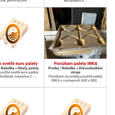
50e, jednorazove …
europaletu o …
 svetlé euro palety
Ponúkam palety INKA
 Nabídka > Obaly, palety
Prodej / Nabídka > Dřevoobráběcí
užité svetlé euro palety
stroje
kodené), mesačne 2 - …
Ponúkam na predaj použité palety
INKA o rozmeroch 600 x 800 …