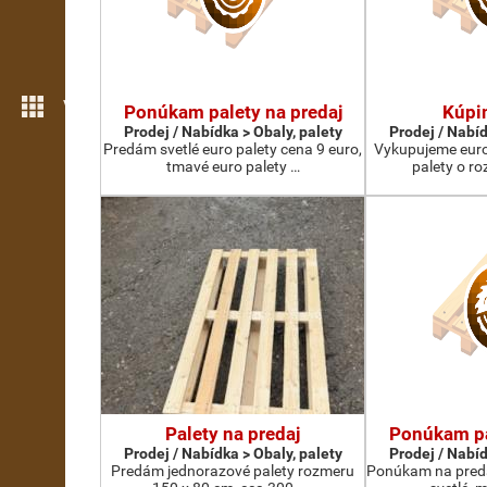
Více možností
Ponúkam palety na predaj
Kúpi
Prodej / Nabídka > Obaly, palety
Prodej / Nabíd
Predám svetlé euro palety cena 9 euro,
Vykupujeme euro
tmavé euro palety …
palety o r
Palety na predaj
Ponúkam pa
Prodej / Nabídka > Obaly, palety
Prodej / Nabíd
Predám jednorazové palety rozmeru
Ponúkam na preda