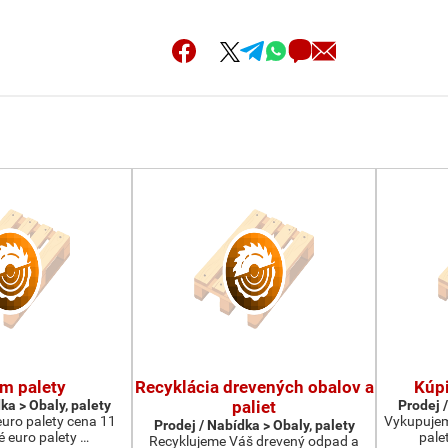
m palety
Recyklácia drevených obalov a
Kúpi
ka > Obaly, palety
paliet
Prodej /
euro palety cena 11
Vykupujem
Prodej / Nabídka > Obaly, palety
é euro palety …
pale
Recyklujeme Váš drevený odpad a