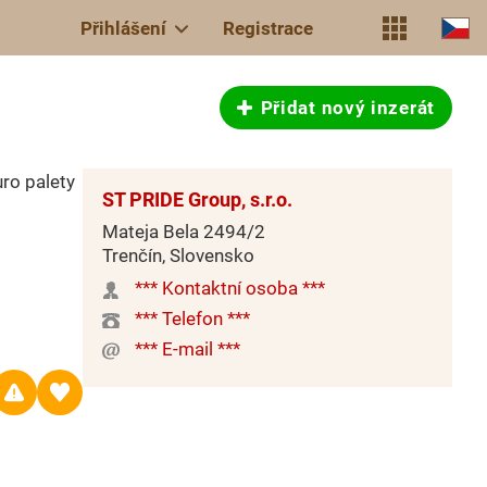
Přihlášení
Registrace
Přidat nový inzerát
uro palety
ST PRIDE Group, s.r.o.
Mateja Bela 2494/2
Trenčín, Slovensko
*** Kontaktní osoba ***
*** Telefon ***
*** E-mail ***