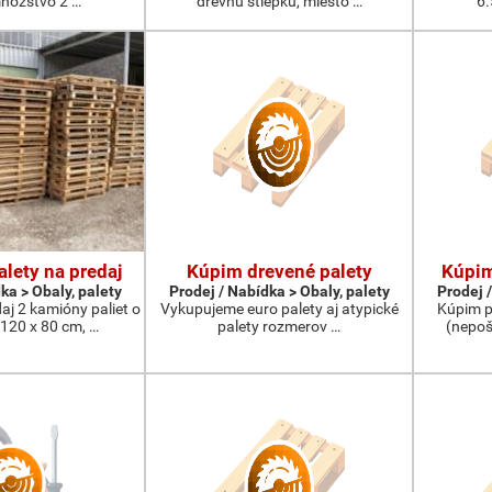
množstvo 2 …
drevnú štiepku, miesto …
6.
lety na predaj
Kúpim drevené palety
Kúpim
ka > Obaly, palety
Prodej / Nabídka > Obaly, palety
Prodej /
j 2 kamióny paliet o
Vykupujeme euro palety aj atypické
Kúpim po
120 x 80 cm, …
palety rozmerov …
(nepoš