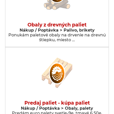
Obaly z drevných paliet
Nákup / Poptávka > Palivo, brikety
Ponukám paletové obaly na drvenie na drevnú
štiepku, miesto …
Predaj paliet - kúpa paliet
Nákup / Poptávka > Obaly, palety
Predám euro palety svetle-9e, tmavé 6.50e,