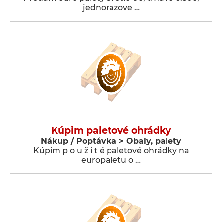
jednorazove …
Kúpim paletové ohrádky
Nákup / Poptávka > Obaly, palety
Kúpim p o u ž i t é paletové ohrádky na
europaletu o …