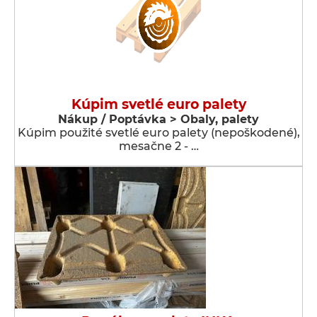
Kúpim svetlé euro palety
Nákup / Poptávka > Obaly, palety
Kúpim použité svetlé euro palety (nepoškodené),
mesačne 2 - …