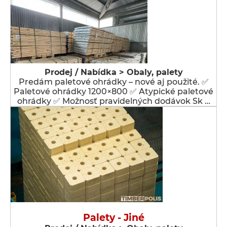
Prodej / Nabídka > Obaly, palety
Predám paletové ohrádky – nové aj použité. ✅
Paletové ohrádky 1200×800 ✅ Atypické paletové
ohrádky ✅ Možnosť pravidelných dodávok Sk …
Palety - Jiné