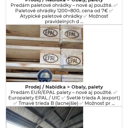
Predám paletové ohrádky – nové aj použité. ✅
Paletové ohrádky 1200×800, cena od 7€ ✅
Atypické paletové ohrádky ✅ Možnosť
pravidelných d …
Prodej / Nabídka > Obaly, palety
Predám EUR/EPAL palety – nové aj použité. ✅
Europalety EPAL / UIC ✅ Svetlé trieda A (export)
✅ Tmavé trieda B (lacnejšie) ✅ Možnosť pr …