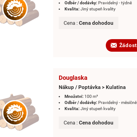
Odběr / dodávky:
Pravidelný - týdně
Kvalita:
Jiný stupeň kvality
Cena :
Cena dohodou
Žádost
Douglaska
Nákup / Poptávka > Kulatina
Množství:
100 m³
Odběr / dodávky:
Pravidelný - měsíčně
Kvalita:
Jiný stupeň kvality
Cena :
Cena dohodou