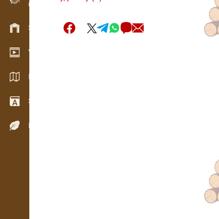
Evidence dřeva v terénu
Skladové hospodářství
Video showroom
Katalogy / Brožury
Slovník
Dřeviny