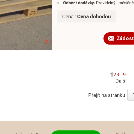
Odběr / dodávky:
Pravidelný - měsíčně
Cena :
Cena dohodou
Žádost
1
2
3
...
9
Další
Přejít na stránku