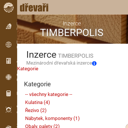
Inzerce
Inzerce
TIMBERPOLIS
Řádková inzerce
Inzerce
Mezinárodní inzerce
Inzerce
TIMBERPOLIS
Aktuality / Články
Mezinárodní dřevařská inzerce
Kategorie
OPTI-TIMB
Pořezová schémata
Kategorie
Dřevařské kalkulačky
-- všechny kategorie --
Kulatina (4)
WoodProfi
Řezivo (2)
Objem dřeva s AI
Nábytek, komponenty (1)
Záznamník
Obaly, palety (2)