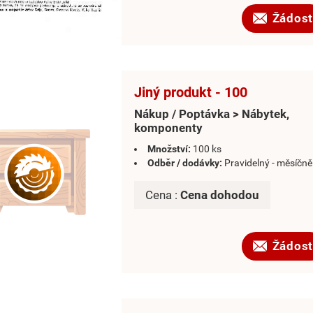
Žádost
Jiný produkt - 100
Nákup / Poptávka > Nábytek,
komponenty
Množství:
100 ks
Odběr / dodávky:
Pravidelný - měsíčně
Cena :
Cena dohodou
Žádost