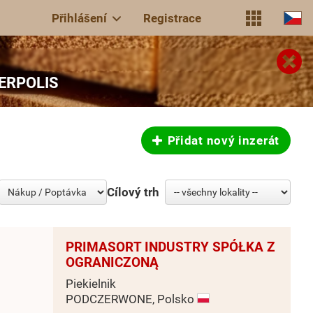
Přihlášení
Registrace
MBERPOLIS
Přidat nový inzerát
Cílový trh
PRIMASORT INDUSTRY SPÓŁKA Z
OGRANICZONĄ
Piekielnik
PODCZERWONE, Polsko