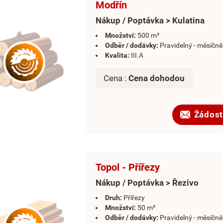
Modřín
Nákup / Poptávka > Kulatina
Množství:
500 m³
Odběr / dodávky:
Pravidelný - měsíčně
Kvalita:
III.A
Cena :
Cena dohodou
Žádost
Topol - Přířezy
Nákup / Poptávka > Řezivo
Druh:
Přířezy
Množství:
50 m³
Odběr / dodávky:
Pravidelný - měsíčně