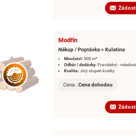
Žádost
Modřín
Nákup / Poptávka > Kulatina
Množství:
500 m³
Odběr / dodávky:
Pravidelný - měsíčně
Kvalita:
Jiný stupeň kvality
Cena :
Cena dohodou
Žádost