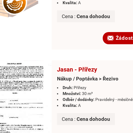
Kvalita:
A
Cena :
Cena dohodou
Žádost
Jasan - Přířezy
Nákup / Poptávka > Řezivo
Druh:
Přířezy
Množství:
30 m³
Odběr / dodávky:
Pravidelný - měsíčně
Kvalita:
A
Cena :
Cena dohodou