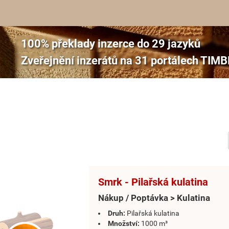
100% překlady inzerce do 29 jazyků
Zveřejnění inzerátů na 31 portálech TI
Smrk - Pilařská kulatina
Nákup / Poptávka > Kulatina
Druh:
Pilařská kulatina
Množství:
1000 m³