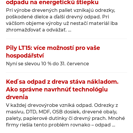
odpadu na energetickú štiepku
Pri výrobe drevených paliet vznikajú odrezky,
poškodené dielce a ďalší drevný odpad. Pri
väčšom objeme výroby už nestačí materiál iba
zhromažďovať a odvážať. …
Pily LT15: více možností pro vaše
hospodářství
Nyní se slevou 10 % do 31. července
Keď sa odpad z dreva stáva nákladom.
Ako správne navrhnúť technológiu
drvenia
V každej drevovýrobe vzniká odpad. Odrezky z
masívu, DTD, MDF, OSB dosiek, drevené obaly,
palety, papierové dutinky či drevný prach. Mnohé
firmy riešia tento problém rovnako – odpad …