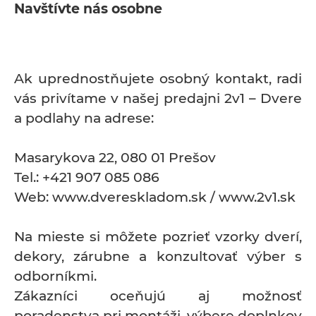
Navštívte nás osobne
Ak uprednostňujete osobný kontakt, radi
vás privítame v našej predajni 2v1 – Dvere
a podlahy na adrese:
Masarykova 22, 080 01 Prešov
Tel.: +421 907 085 086
Web: www.dvereskladom.sk / www.2v1.sk
Na mieste si môžete pozrieť vzorky dverí,
dekory, zárubne a konzultovať výber s
odborníkmi.
Zákazníci oceňujú aj možnosť
poradenstva pri montáži, výbere doplnkov