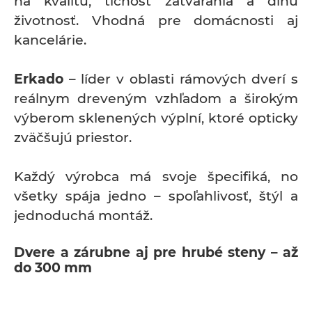
na kvalitu, tichosť zatvárania a dlhú
životnosť. Vhodná pre domácnosti aj
kancelárie.
Erkado
– líder v oblasti rámových dverí s
reálnym dreveným vzhľadom a širokým
výberom sklenených výplní, ktoré opticky
zväčšujú priestor.
Každý výrobca má svoje špecifiká, no
všetky spája jedno – spoľahlivosť, štýl a
jednoduchá montáž.
Dvere a zárubne aj pre hrubé steny – až
do 300 mm