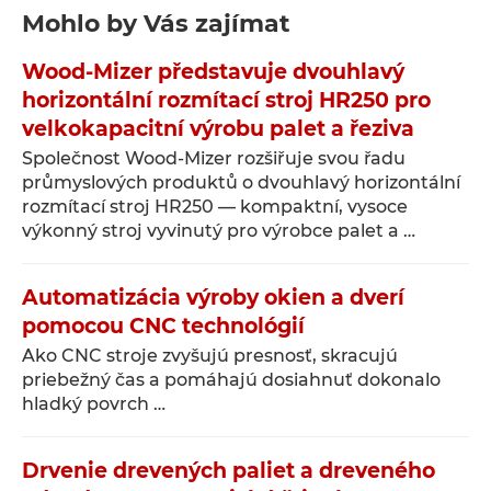
Mohlo by Vás zajímat
Wood-Mizer představuje dvouhlavý
horizontální rozmítací stroj HR250 pro
velkokapacitní výrobu palet a řeziva
Společnost Wood-Mizer rozšiřuje svou řadu
průmyslových produktů o dvouhlavý horizontální
rozmítací stroj HR250 — kompaktní, vysoce
výkonný stroj vyvinutý pro výrobce palet a …
Automatizácia výroby okien a dverí
pomocou CNC technológií
Ako CNC stroje zvyšujú presnosť, skracujú
priebežný čas a pomáhajú dosiahnuť dokonalo
hladký povrch …
Drvenie drevených paliet a dreveného