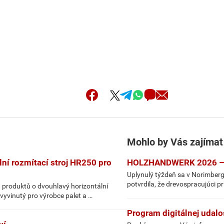
Mohlo by Vás zajímat
ní rozmítací stroj HR250 pro
HOLZHANDWERK 2026 – h
Uplynulý týždeň sa v Norimber
potvrdila, že drevospracujúci 
 produktů o dvouhlavý horizontální
vyvinutý pro výrobce palet a …
Program digitálnej uda