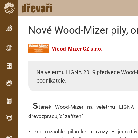
Inzerce
Nové Wood-Mizer pily, 
Řádková inzerce
Inzerce
Wood-Mizer CZ s.r.o.
Mezinárodní inzerce
Aktuality / Články
Na veletrhu LIGNA 2019 předvede Wood-Miz
podnikatele.
OPTI-TIMB
Pořezová schémata
Dřevařské kalkulačky
S
tánek Wood-Mizer na veletrhu LIGNA 
WoodProfi
dřevozpracující zařízení:
Objem dřeva s AI
• Pro rozsáhlé pilařské provozy – jednotl
Záznamník