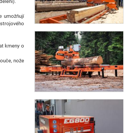
ělení).
e umožňují
strojového
zat kmeny o
touče, nože