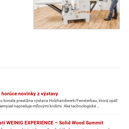
orúce novinky z výstavy
gu konala prestížna výstava Holzhandwerk/Fensterbau, ktorá opäť
priemysel napreduje míľovými krokmi. Aké technologické …
losti WEINIG EXPERIENCE – Solid Wood Summit