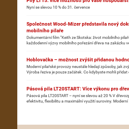
Pily LT15: více možností pro vaše hospodářst
Nyní se slevou 10 % do 31. července
Společnost Wood-Mizer představila nový doku
mobilního pilaře
Dokumentární film “Keith ze Skotska: život mobilního pila
každodenní výzvy mobilního pořezání dřeva na zakázku v
Hoblovačka – možnost zvýšit přidanou hodno
Moderní pilařské provozy neustále hledají způsoby, jak z
Výroba řeziva je pouze začátek. Co kdybyste mohli přidat d
Pásová pila LT20START: Více výkonu pro dřev
Pásová pila LT20START – nyní se slevou až 20 % V dřevozp
efektivitu, flexibilitu a maximální využití suroviny. Modern