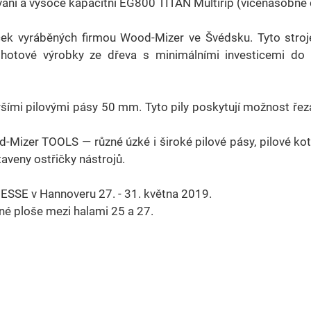
ní a vysoce kapacitní EG800 TITAN Multirip (vícenásobné d
ek vyráběných firmou Wood-Mizer ve Švédsku. Tyto stroj
hotové výrobky ze dřeva s minimálními investicemi do 
ršími pilovými pásy 50 mm. Tyto pily poskytují možnost ře
-Mizer TOOLS — různé úzké i široké pilové pásy, pilové ko
taveny ostřičky nástrojů.
ESSE v Hannoveru 27. - 31. května 2019.
é ploše mezi halami 25 a 27.