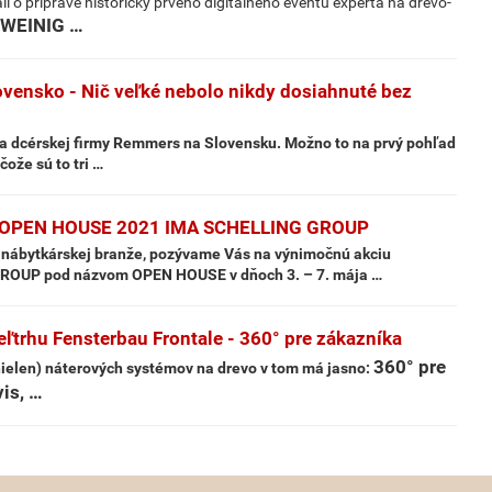
 o príprave historicky prvého digitálneho eventu experta na drevo-
WEINIG …
ensko - Nič veľké nebolo nikdy dosiahnuté bez
enia dcérskej firmy Remmers na Slovensku. Možno to na prvý pohľad
čože sú to tri …
py OPEN HOUSE 2021 IMA SCHELLING GROUP
 a nábytkárskej branže, pozývame Vás na výnimočnú akciu
ROUP pod názvom OPEN HOUSE v dňoch 3. – 7. mája …
trhu Fensterbau Frontale - 360° pre zákazníka
360° pre
elen) náterových systémov na drevo v tom má jasno:
vis, …