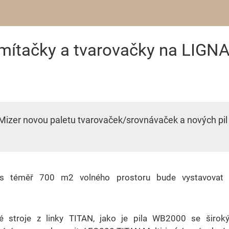
omítačky a tvarovačky na LIGN
er novou paletu tvarovaček/srovnávaček a nových pil pro
s téměř 700 m2 volného prostoru bude vystavovat ná
ivé stroje z linky TITAN, jako je pila WB2000 se širo