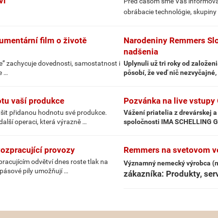
ví
Pred časom sme Vás informovali
obrábacie technológie, skupiny
mentární film o životě
Narodeniny Remmers Slov
nadšenia
ře” zachycuje dovednosti, samostatnost i
Uplynuli už tri roky od založ
e …
pôsobí, že veď nič nezvyčajné, 
tu vaší produkce
Pozvánka na live vstu
výšit přidanou hodnotu své produkce.
Vážení priatelia z drevárskej
alší operaci, která výrazně …
spoločnosti IMA SCHELLING G
ozpracující provozy
Remmers na svetovom veľ
racujícím odvětví dnes roste tlak na
Významný nemecký výrobca (ni
í pásové pily umožňují …
zákazníka: Produkty, ser