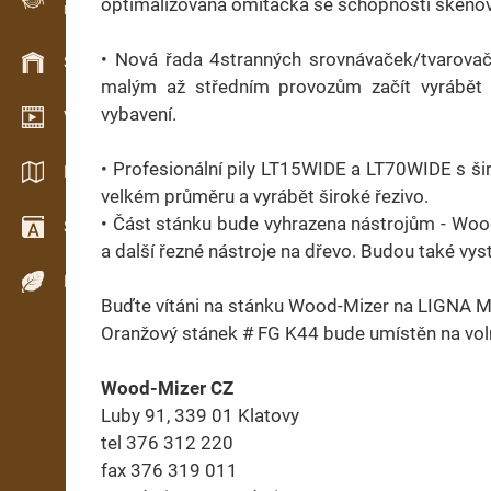
optimalizovaná omítačka se schopností skenová
Evidence dřeva v terénu
• Nová řada 4stranných srovnávaček/tvarovač
Skladové hospodářství
malým až středním provozům začít vyrábět 
vybavení.
Video showroom
• Profesionální pily LT15WIDE a LT70WIDE s ši
Katalogy / Brožury
velkém průměru a vyrábět široké řezivo.
• Část stánku bude vyhrazena nástrojům - Wood
Slovník
a další řezné nástroje na dřevo. Budou také vys
Dřeviny
Buďte vítáni na stánku Wood-Mizer na LIGNA M
Oranžový stánek # FG K44 bude umístěn na voln
Wood-Mizer CZ
Luby 91, 339 01 Klatovy
tel 376 312 220
fax 376 319 011