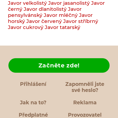
Javor velkolistý
Javor jasanolistý
Javor
černý
Javor dlanitolistý
Javor
pensylvánský
Javor mléčný
Javor
horský
Javor červený
Javor stříbrný
Javor cukrový
Javor tatarský
Začněte zde!
Přihlášení
Zapomněli jste
své heslo?
Jak na to?
Reklama
Předplatné
Provozovatel