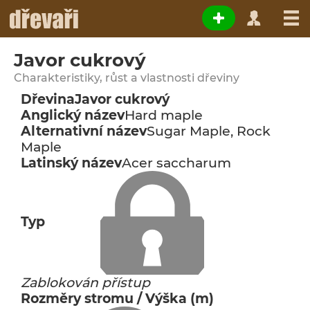
Javor cukrový
Charakteristiky, růst a vlastnosti dřeviny
Dřevina
Javor cukrový
Anglický název
Hard maple
Alternativní název
Sugar Maple, Rock
Maple
Latinský název
Acer saccharum
Typ
Zablokován přístup
Rozměry stromu / Výška (m)