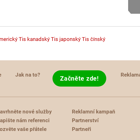
merický
Tis kanadský
Tis japonský
Tis čínský
e
Jak na to?
Reklam
Začněte zde!
avrhněte nové služby
Reklamní kampaň
apište nám referenci
Partnerství
ozvěte vaše přátele
Partneři