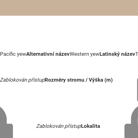
Pacific yew
Alternativní název
Western yew
Latinský název
T
Zablokován přístup
Rozměry stromu / Výška (m)
Zablokován přístup
Lokalita