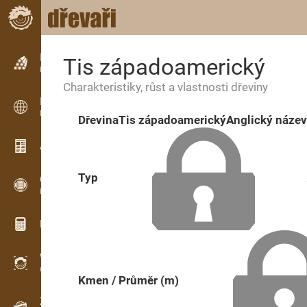
Inzerce
Tis západoamerický
Řádková inzerce
Charakteristiky, růst a vlastnosti dřeviny
Inzerce
Mezinárodní inzerce
Dřevina
Tis západoamerický
Anglický název
Aktuality / Články
Typ
OPTI-TIMB
Pořezová schémata
Dřevařské kalkulačky
WoodProfi
Objem dřeva s AI
Kmen / Průměr (m)
Záznamník