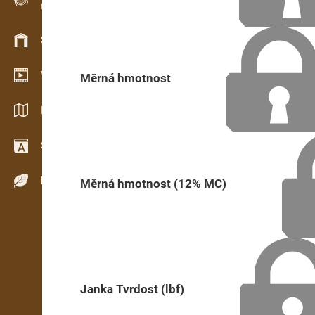
Evidence dřeva v terénu
Skladové hospodářství
Video showroom
Měrná hmotnost
Katalogy / Brožury
Slovník
Dřeviny
Měrná hmotnost (12% MC)
Janka Tvrdost (lbf)