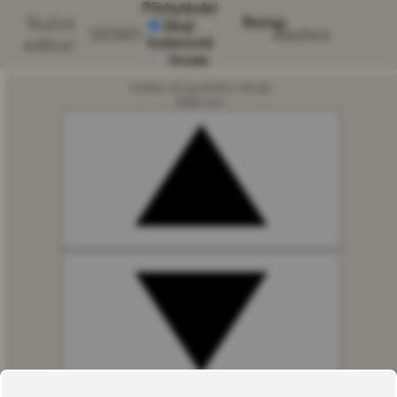
Přichytávání
Ruční
Řezivo
Obojí
DEMO
Řezivo
editor:
Vodorovně
Svisle
Výška od spodního okraje
NaN mm