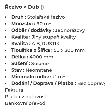
Řezivo > Dub
()
Druh :
Stolařské řezivo
Množství :
90 m³
Odběr / dodávky :
Jednorázový
Kvalita :
Jiný stupeň kvality
Kvalita :
A,B, RUSTIK
Tloušťka x Šířka :
50 x 300 mm
Délka :
4000 mm
Sušení :
Sušené
Stav :
Neomítané
Minimální odběr :
1 m³
Dodání / Doprava / Platba :
Bez dopravy
Faktura
Platba v hotovosti
Bankovní převod