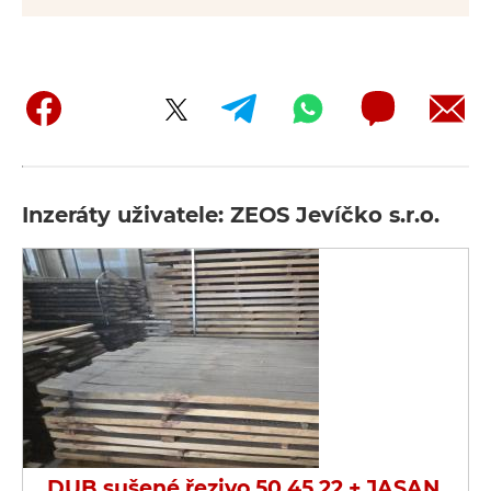
Inzeráty uživatele: ZEOS Jevíčko s.r.o.
DUB sušené řezivo 50,45,22 + JASAN,