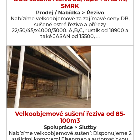
SMRK
Prodej / Nabídka > Řezivo
Nabízíme velkoobjemově za zajímavé ceny DB,
sušené ostré řezivo a přířezy
22/50/45/x4000/3000. A,B,C, rustik od 18900 a
také JASAN od 15500, …
Velkoobjemové sušení řeziva od 85-
100m3
Spolupráce > Služby
Nabízíme velkoobjemové sušení: Disponujeme 2
sušícími komorami Eisenman s automatickou