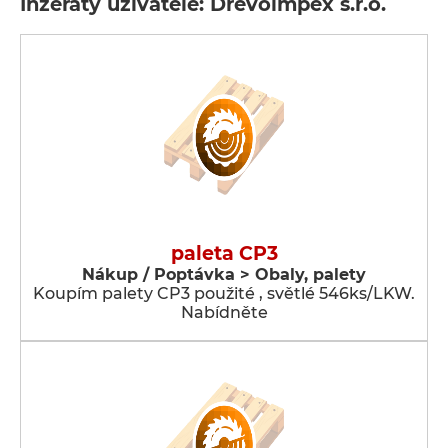
Inzeráty uživatele: Dřevoimpex s.r.o.
paleta CP3
Nákup / Poptávka > Obaly, palety
Koupím palety CP3 použité , světlé 546ks/LKW.
Nabídněte