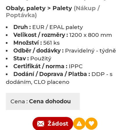
Obaly, palety > Palety
(Nákup /
Poptávka)
Druh :
EUR / EPAL palety
Velikost / rozměry :
1200 x 800 mm
Množství :
561 ks
Odběr / dodávky :
Pravidelný - týdně
Stav :
Použitý
Certifikát / norma :
IPPC
Dodání / Doprava / Platba :
DDP - s
dodáním, CLO placeno
Cena :
Cena dohodou
Žádost