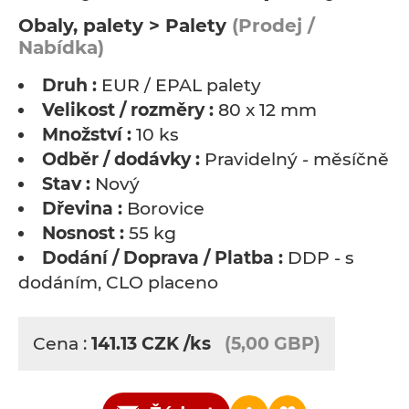
Obaly, palety > Palety
(Prodej /
Nabídka)
Druh :
EUR / EPAL palety
Velikost / rozměry :
80 x 12 mm
Množství :
10 ks
Odběr / dodávky :
Pravidelný - měsíčně
Stav :
Nový
Dřevina :
Borovice
Nosnost :
55 kg
Dodání / Doprava / Platba :
DDP - s
dodáním, CLO placeno
Cena :
141.13
CZK
/ks
(5,00 GBP)