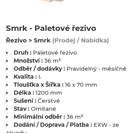
Smrk - Paletové řezivo
Řezivo > Smrk
(Prodej / Nabídka)
Druh :
Paletové řezivo
Množství :
36 m³
Odběr / dodávky :
Pravidelný - měsíčně
Kvalita :
I.
Tloušťka x Šířka :
16 x 70 mm
Délka :
1200 mm
Sušení :
Čerstvé
Stav :
Omítané
Minimální odběr :
36 m³
Dodání / Doprava / Platba :
EXW - ze
závodu