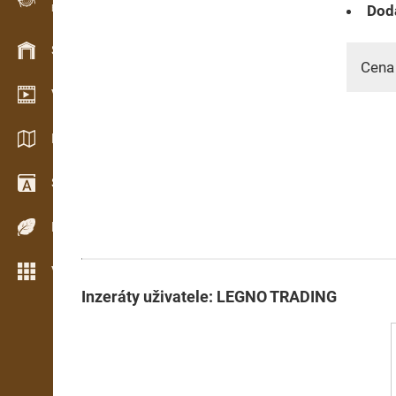
Dodá
Evidence dřeva v terénu
Skladové hospodářství
Cena
Video showroom
Katalogy / Brožury
Slovník
Dřeviny
Více možností
Inzeráty uživatele: LEGNO TRADING