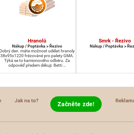
Hranolů
Smrk - Řezivo
Nákup / Poptávka > Řezivo
Nákup / Poptávka > Řez
Dobrý den. máte možnost udělat hranoly
38x95x1220 frézováné pro palety GMA.
Týká se to kamionového odběru. Za
odpověď předem děkuji. Betti …
e
Jak na to?
Reklam
Začněte zde!