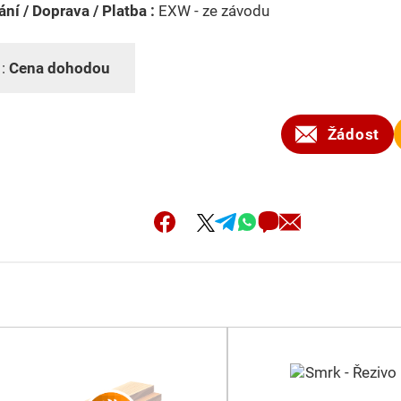
ní / Doprava / Platba :
EXW - ze závodu
 :
Cena dohodou
Žádost