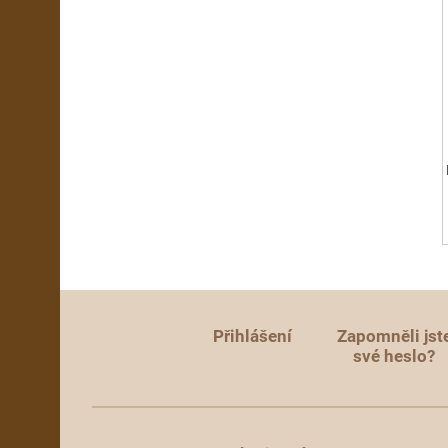
Přihlášení
Zapomněli jst
své heslo?