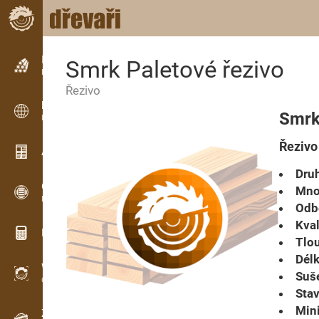
Inzerce
Smrk Paletové řezivo
Řádková inzerce
Řezivo
Inzerce
Smrk 
Mezinárodní inzerce
Řezivo
Aktuality / Články
Druh
OPTI-TIMB
Množ
Pořezová schémata
Odbě
Kval
Dřevařské kalkulačky
Tlou
Délk
WoodProfi
Suše
Objem dřeva s AI
Stav
Mini
Záznamník