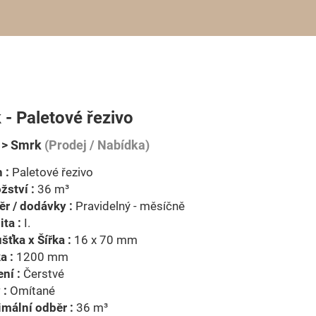
- Paletové řezivo
 > Smrk
(Prodej / Nabídka)
 :
Paletové řezivo
ství :
36 m³
r / dodávky :
Pravidelný - měsíčně
ita :
I.
šťka x Šířka :
16 x 70 mm
a :
1200 mm
ní :
Čerstvé
 :
Omítané
mální odběr :
36 m³