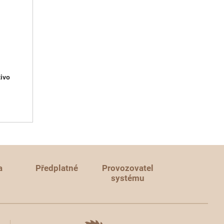
ivo
a
Předplatné
Provozovatel
systému