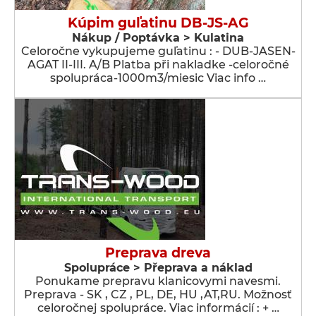
Kúpim guľatinu DB-JS-AG
Nákup / Poptávka > Kulatina
Celoročne vykupujeme guľatinu : - DUB-JASEN-
AGAT II-III. A/B Platba při nakladke -celoročné
spolupráca-1000m3/miesic Viac info …
Preprava dreva
Spolupráce > Přeprava a náklad
Ponukame prepravu klanicovymi navesmi.
Preprava - SK , CZ , PL, DE, HU ,AT,RU. Možnosť
celoročnej spolupráce. Viac informácií : + …