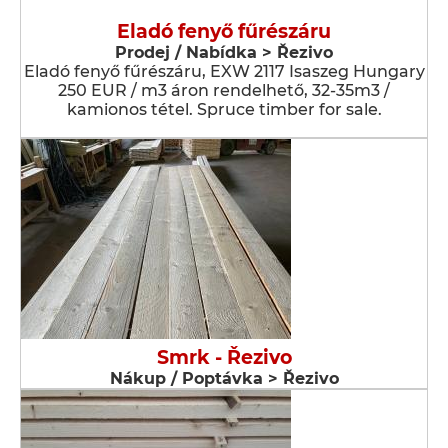
Eladó fenyő fűrészáru
Prodej / Nabídka > Řezivo
Eladó fenyő fűrészáru, EXW 2117 Isaszeg Hungary
250 EUR / m3 áron rendelhető, 32-35m3 /
kamionos tétel. Spruce timber for sale.
Smrk - Řezivo
Nákup / Poptávka > Řezivo