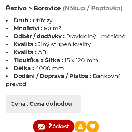
Řezivo > Borovice
(Nákup / Poptávka)
Druh :
Přířezy
Množství :
80 m³
Odběr / dodávky :
Pravidelný - měsíčně
Kvalita :
Jiný stupeň kvality
Kvalita :
AB
Tloušťka x Šířka :
15 x 120 mm
Délka :
4000 mm
Dodání / Doprava / Platba :
Bankovní
převod
Cena :
Cena dohodou
Žádost