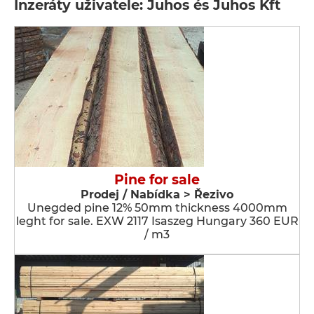
Inzeráty uživatele: Juhos és Juhos Kft
Pine for sale
Prodej / Nabídka > Řezivo
Unegded pine 12% 50mm thickness 4000mm
leght for sale. EXW 2117 Isaszeg Hungary 360 EUR
/ m3