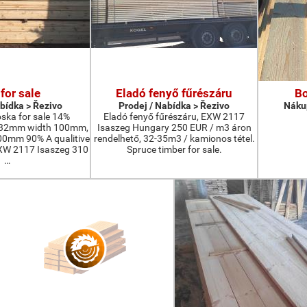
for sale
Eladó fenyő fűrészáru
Bo
abídka > Řezivo
Prodej / Nabídka > Řezivo
Nákup
oska for sale 14%
Eladó fenyő fűrészáru, EXW 2117
-32mm width 100mm,
Isaszeg Hungary 250 EUR / m3 áron
0mm 90% A qualitive
rendelhető, 32-35m3 / kamionos tétel.
EXW 2117 Isaszeg 310
Spruce timber for sale.
…