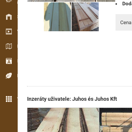
Dodá
Evidence dřeva v terénu
Skladové hospodářství
Cena
Video showroom
Katalogy / Brožury
Slovník
Dřeviny
Inzeráty uživatele: Juhos és Juhos Kft
Více možností