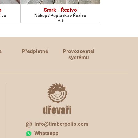
o
Smrk - Řezivo
ivo
Nákup / Poptávka > Řezivo
AB
a
Předplatné
Provozovatel
systému
info@timberpolis.com
Whatsapp