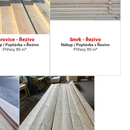
rovice - Řezivo
Smrk - Řezivo
 / Poptávka > Řezivo
Nákup / Poptávka > Řezivo
Přířezy 80 m³
Přířezy 90 m³