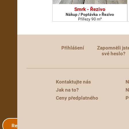
Smrk - Řezivo
Nákup / Poptávka > Řezivo
Přířezy 90 m³
Přihlášení
Zapomněli jst
své heslo?
Kontaktujte nás
N
Jak na to?
N
Ceny předplatného
P
Registrace