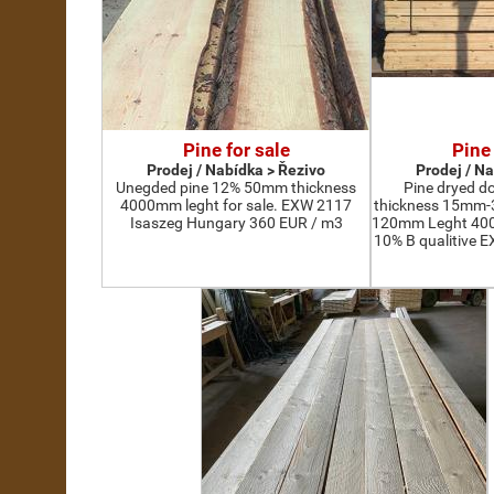
Pine for sale
Pine 
Prodej / Nabídka > Řezivo
Prodej / N
Unegded pine 12% 50mm thickness
Pine dryed d
4000mm leght for sale. EXW 2117
thickness 15mm
Isaszeg Hungary 360 EUR / m3
120mm Leght 400
10% B qualitive 