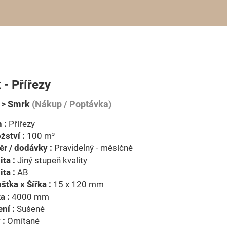
- Přířezy
 > Smrk
(Nákup / Poptávka)
 :
Přířezy
ství :
100 m³
r / dodávky :
Pravidelný - měsíčně
ita :
Jiný stupeň kvality
ita :
AB
šťka x Šířka :
15 x 120 mm
a :
4000 mm
ní :
Sušené
 :
Omítané