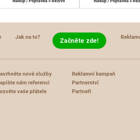
Nákup / Poptávka > Řezivo
Nákup / Poptávka > Řez
e
Jak na to?
Reklam
Začněte zde!
avrhněte nové služby
Reklamní kampaň
apište nám referenci
Partnerství
ozvěte vaše přátele
Partneři