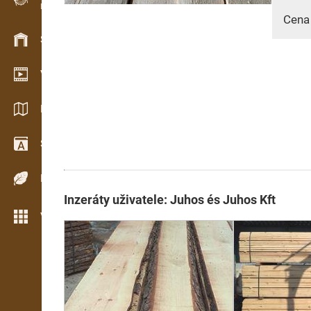
Evidence dřeva v terénu
Cena
Skladové hospodářství
Video showroom
Katalogy / Brožury
Slovník
Dřeviny
Inzeráty uživatele: Juhos és Juhos Kft
Více možností