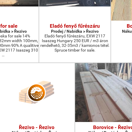
for sale
Eladó fenyő fűrészáru
Bo
abídka > Řezivo
Prodej / Nabídka > Řezivo
Nákup
oska for sale 14%
Eladó fenyő fűrészáru, EXW 2117
-32mm width 100mm,
Isaszeg Hungary 250 EUR / m3 áron
0mm 90% A qualitive
rendelhető, 32-35m3 / kamionos tétel.
EXW 2117 Isaszeg 310
Spruce timber for sale.
…
Řezivo - Řezivo
Borovice - Řeziv