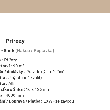
- Přířezy
 > Smrk
(Nákup / Poptávka)
 :
Přířezy
ství :
90 m³
r / dodávky :
Pravidelný - měsíčně
ita :
Jiný stupeň kvality
ita :
AB
šťka x Šířka :
16 x 125 mm
a :
4000 mm
ní / Doprava / Platba :
EXW - ze závodu