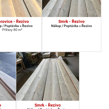
rovice - Řezivo
Smrk - Řezivo
 / Poptávka > Řezivo
Nákup / Poptávka > Řezivo
Přířezy 80 m³
o
Smrk - Řezivo