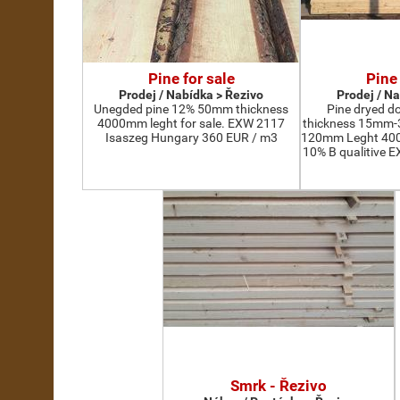
Pine for sale
Pine 
Prodej / Nabídka > Řezivo
Prodej / N
Unegded pine 12% 50mm thickness
Pine dryed d
4000mm leght for sale. EXW 2117
thickness 15mm
Isaszeg Hungary 360 EUR / m3
120mm Leght 400
10% B qualitive 
Smrk - Řezivo