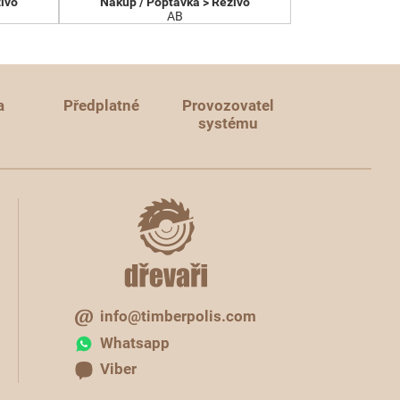
ivo
Nákup / Poptávka > Řezivo
AB
a
Předplatné
Provozovatel
systému
info@timberpolis.com
Whatsapp
Viber