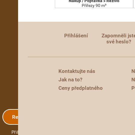
Nákup / Poptávka > Řezivo
Přířezy 90 m³
Přihlášení
Zapomněli jst
své heslo?
Kontaktujte nás
N
Jak na to?
N
Ceny předplatného
P
Registrace
Přihlášení