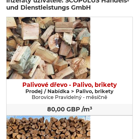
Inzeráty uživatele: SCOPULUS Handels-
und Dienstleistungs GmbH
Palivové dřevo - Palivo, brikety
Prodej / Nabídka > Palivo, brikety
Borovice Pravidelný - měsíčně
80,00 GBP /m³