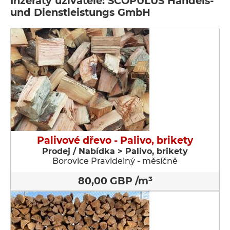
Inzeráty uživatele: SCOPULUS Handels-
und Dienstleistungs GmbH
Palivové dřevo - Palivo, brikety
Prodej / Nabídka > Palivo, brikety
Borovice Pravidelný - měsíčně
80,00 GBP /m³