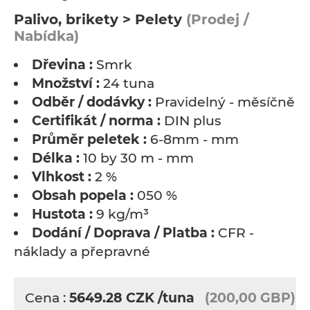
Palivo, brikety > Pelety
(Prodej /
Nabídka)
Dřevina :
Smrk
Množství :
24 tuna
Odběr / dodávky :
Pravidelný - měsíčně
Certifikát / norma :
DIN plus
Průměr peletek :
6-8mm - mm
Délka :
10 by 30 m - mm
Vlhkost :
2 %
Obsah popela :
050 %
Hustota :
9 kg/m³
Dodání / Doprava / Platba :
CFR -
náklady a přepravné
Cena :
5649.28
CZK
/tuna
(200,00 GBP)