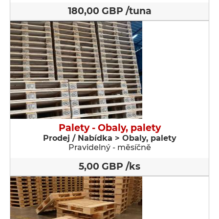
180,00 GBP /tuna
Palety - Obaly, palety
Prodej / Nabídka > Obaly, palety
Pravidelný - měsíčně
5,00 GBP /ks