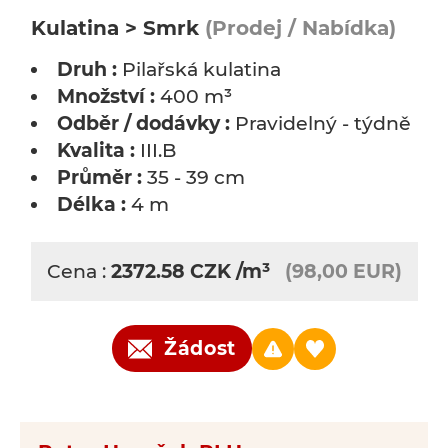
Kulatina > Smrk
(Prodej / Nabídka)
Druh :
Pilařská kulatina
Množství :
400 m³
Odběr / dodávky :
Pravidelný - týdně
Kvalita :
III.B
Průměr :
35 - 39 cm
Délka :
4 m
Cena :
2372.58
CZK
/m³
(98,00 EUR)
Žádost