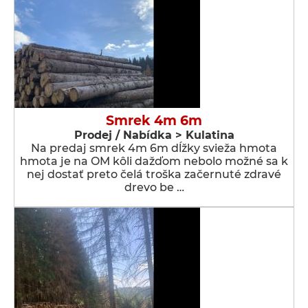
Smrek 4m 6m
Prodej / Nabídka > Kulatina
Na predaj smrek 4m 6m dĺžky svieža hmota
hmota je na OM kôli dažďom nebolo možné sa k
nej dostať preto čelá troška začernuté zdravé
drevo be …