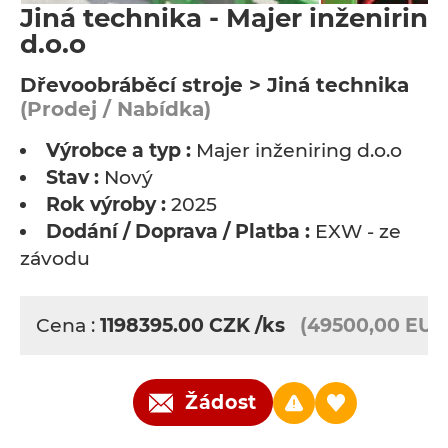
Jiná technika - Majer inženiring
d.o.o
Dřevoobráběcí stroje > Jiná technika
(Prodej / Nabídka)
Výrobce a typ :
Majer inženiring d.o.o
Stav :
Nový
Rok výroby :
2025
Dodání / Doprava / Platba :
EXW - ze
závodu
Cena :
1198395.00
CZK
/ks
(49500,00 EUR
Žádost