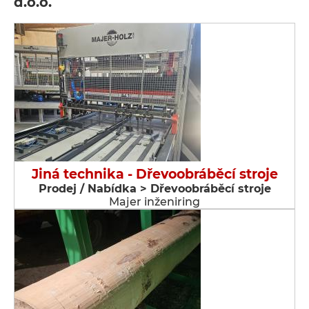
d.o.o.
Jiná technika - Dřevoobráběcí stroje
Prodej / Nabídka > Dřevoobráběcí stroje
Majer inženiring