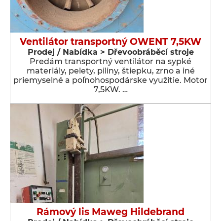
Ventilátor transportný OWENT 7,5KW
Prodej / Nabídka > Dřevoobráběcí stroje
Predám transportný ventilátor na sypké
materiály, pelety, piliny, štiepku, zrno a iné
priemyselné a poľnohospodárske využitie. Motor
7,5KW. …
Rámový lis Maweg Hildebrand