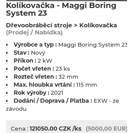
Kolíkovačka - Maggi Boring
System 23
Dřevoobráběcí stroje > Kolíkovačka
(Prodej / Nabídka)
Výrobce a typ :
Maggi Boring System 23
Stav :
Nový
Příkon :
2 kW
Počet vřeten :
23 ks
Rozteč vřeten :
32 mm
Max. hloubka vrtání :
115 mm
Rok výroby :
2021
Dodání / Doprava / Platba :
EXW - ze
závodu
Cena :
121050.00
CZK
/ks
(5000,00 EUR)