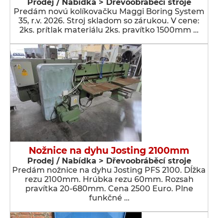
Prodej / Nabídka > Dřevoobráběcí stroje
Predám novú kolíkovačku Maggi Boring System
35, r.v. 2026. Stroj skladom so zárukou. V cene:
2ks. prítlak materiálu 2ks. pravítko 1500mm …
Nožnice na dyhu Josting 2100mm
Prodej / Nabídka > Dřevoobráběcí stroje
Predám nožnice na dyhu Josting PFS 2100. Dĺžka
rezu 2100mm. Hrúbka rezu 60mm. Rozsah
pravítka 20-680mm. Cena 2500 Euro. Plne
funkčné …