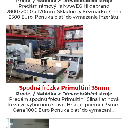
Prodej / Nabídka > Dřevoobráběcí stroje
Predám rámový lis MAWEG Hildebrand
2800x2000 x 120mm. Skladom v Kežmarku. Cena
2500 Euro. Ponuka platí do vymazania inzerátu.
Spodná frézka Primultini 35mm
Prodej / Nabídka > Dřevoobráběcí stroje
Predám spodnú frézu Primultini. Silná liatinová
fréza vo výbornom stave. Hriadeľ priemer 35mm.
Cena 1000 Euro Ponuka platí do vymazani …