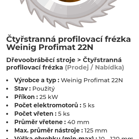
Čtyřstranná profilovací frézka -
Weinig Profimat 22N
Dřevoobráběcí stroje > Čtyřstranná
profilovací frézka
(Prodej / Nabídka)
Výrobce a typ :
Weinig Profimat 22N
Stav :
Použitý
Příkon :
25 kW
Počet elektromotorů :
5 ks
Počet vřeten :
5 ks
Průměr vřetene :
40 mm
Max. průměr nástroje :
125 mm
Výška obrobku (min-max) :
10 - 120 mm