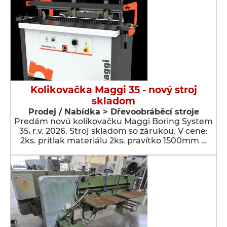
Kolikovačka Maggi 35 - nový stroj
skladom
Prodej / Nabídka > Dřevoobráběcí stroje
Predám novú kolíkovačku Maggi Boring System
35, r.v. 2026. Stroj skladom so zárukou. V cene:
2ks. prítlak materiálu 2ks. pravítko 1500mm …