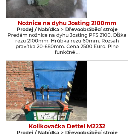
Nožnice na dyhu Josting 2100mm
Prodej / Nabídka > Dřevoobráběcí stroje
Predám nožnice na dyhu Josting PFS 2100. Dĺžka
rezu 2100mm. Hrúbka rezu 60mm. Rozsah
pravítka 20-680mm. Cena 2500 Euro. Plne
funkčné …
Kolikovačka Dettel M2232
Prodej / Nabídka > Dřevoobráběcí stroje